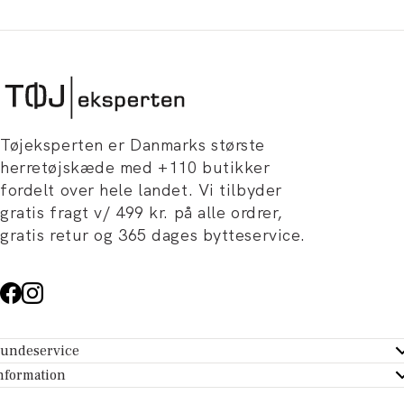
Tøjeksperten er Danmarks største
herretøjskæde med +110 butikker
fordelt over hele landet. Vi tilbyder
gratis fragt v/ 499 kr. på alle ordrer,
gratis retur og 365 dages bytteservice.
undeservice
ndeservice - Hjælpecenter
nformation
m Tøjeksperten
ontakt