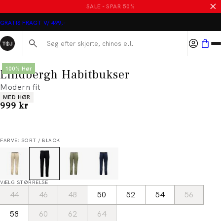
SALE - SPAR 50%
GRATIS FRAGT V/ 499,-
Søg her...
100% Hør
Lindbergh Habitbukser
Modern fit
Produkt egenskaber
MED HØR
I alt (inkl. rabat)
999 kr
FARVE: SORT / BLACK
VÆLG STØRRELSE
44
46
48
50
52
54
56
58
60
62
64