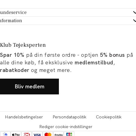
undeservice
ndeservice - Hjælpecenter
nformation
m Tøjeksperten
ontakt
tikker
turportal
Klub Tøjeksperten
spiration og artikler
rtryd dit køb
Spar 10%
på din første ordre - optjen
5% bonus
på
ørrelsesguide
avekort
alle dine køb, få eksklusive
medlemstilbud
,
b og karriere
turnering
rabatkoder
og meget mere.
okumentation
Bliv medlem
Handelsbetingelser
Persondatapolitik
Cookiepolitik
Rediger cookie-indstillinger