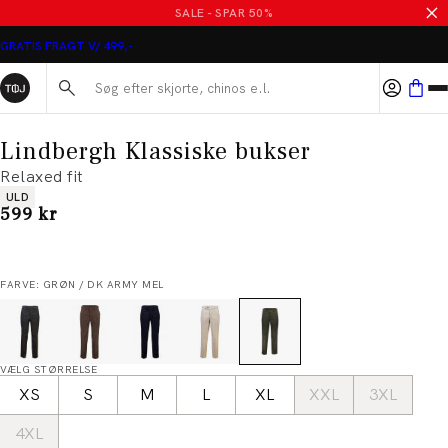
SALE - SPAR 50%
GRATIS FRAGT V/ 499,-
Søg her...
Lindbergh Klassiske bukser
Relaxed fit
Produkt egenskaber
ULD
I alt (inkl. rabat)
599 kr
FARVE: GRØN / DK ARMY MEL
VÆLG STØRRELSE
XS
S
M
L
XL
XXL
3XL
4XL