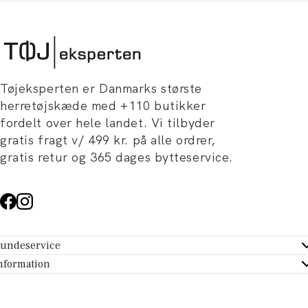
Tøjeksperten er Danmarks største
herretøjskæde med +110 butikker
fordelt over hele landet. Vi tilbyder
gratis fragt v/ 499 kr. på alle ordrer,
gratis retur og 365 dages bytteservice.
undeservice
ndeservice - Hjælpecenter
nformation
m Tøjeksperten
ontakt
tikker
turportal