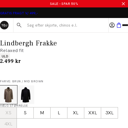
SALE - SPAR 50%
GRATIS FRAGT V/ 499,-
Søg her...
Lindbergh Frakke
Relaxed fit
Produkt egenskaber
ULD
I alt (inkl. rabat)
2.499 kr
FARVE: BRUN / MID BROWN
VÆLG STØRRELSE
XS
S
M
L
XL
XXL
3XL
4XL