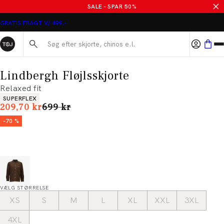
SALE - SPAR 50%
GRATIS FRAGT V/ 499,-
Søg her...
Lindbergh Fløjlsskjorte
Relaxed fit
Produkt egenskaber
SUPERFLEX
I alt (uden rabat)
209,70 kr
699 kr
-70 %
VÆLG STØRRELSE
XS
S
M
L
XL
XXL
3XL
4XL