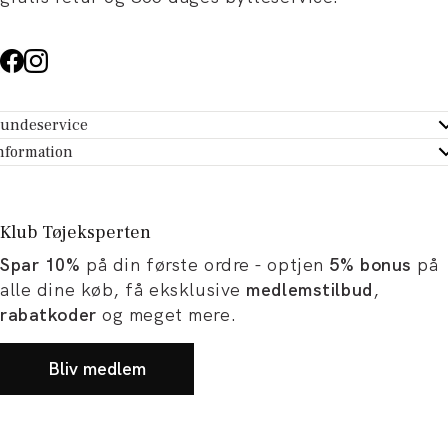
undeservice
ndeservice - Hjælpecenter
nformation
m Tøjeksperten
ontakt
tikker
turportal
Klub Tøjeksperten
spiration og artikler
rtryd dit køb
Spar 10%
på din første ordre - optjen
5% bonus
på
ørrelsesguide
avekort
alle dine køb, få eksklusive
medlemstilbud
,
b og karriere
turnering
rabatkoder
og meget mere.
okumentation
Bliv medlem