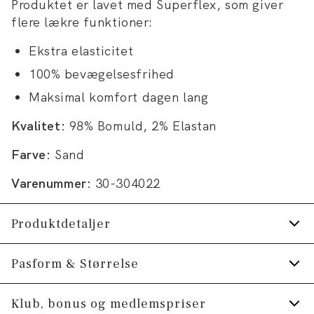
Produktet er lavet med Superflex, som giver
flere lækre funktioner:
Ekstra elasticitet
100% bevægelsesfrihed
Maksimal komfort dagen lang
Kvalitet:
98% Bomuld, 2% Elastan
Farve:
Sand
Varenummer:
30-304022
Produktdetaljer
Lavet med Superflex, der giver ekstra
Pasform & Størrelse
elasticitet og komfort.
Fit:
Relaxed fit
Klub, bonus og medlemspriser
Manchetten har to knapper til at justere