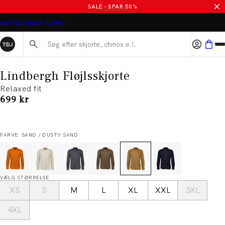
SALE - SPAR 50%
GRATIS FRAGT V/ 499,-
Søg her...
Lindbergh Fløjlsskjorte
Relaxed fit
I alt (inkl. rabat)
699 kr
FARVE: SAND / DUSTY SAND
VÆLG STØRRELSE
XS
S
M
L
XL
XXL
3XL
4XL