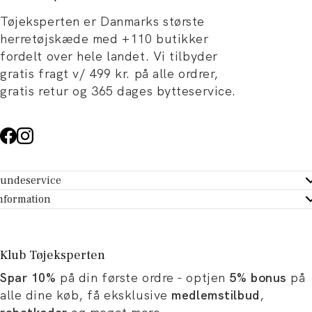
Tøjeksperten er Danmarks største
herretøjskæde med +110 butikker
fordelt over hele landet. Vi tilbyder
gratis fragt v/ 499 kr. på alle ordrer,
gratis retur og 365 dages bytteservice.
undeservice
ndeservice - Hjælpecenter
nformation
m Tøjeksperten
ontakt
tikker
turportal
Klub Tøjeksperten
spiration og artikler
rtryd dit køb
Spar 10%
på din første ordre - optjen
5% bonus
på
ørrelsesguide
avekort
alle dine køb, få eksklusive
medlemstilbud
,
b og karriere
turnering