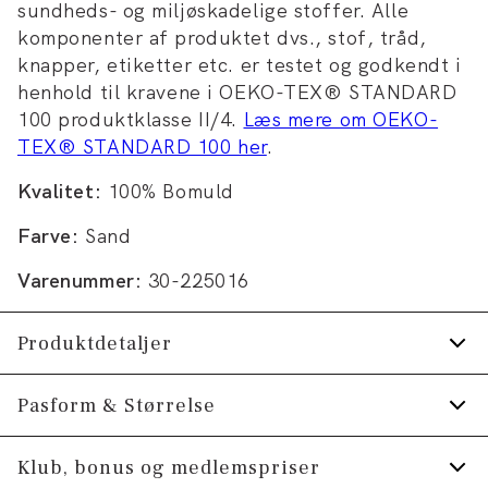
sundheds- og miljøskadelige stoffer. Alle
komponenter af produktet dvs., stof, tråd,
knapper, etiketter etc. er testet og godkendt i
henhold til kravene i OEKO-TEX® STANDARD
100 produktklasse II/4.
Læs mere om OEKO-
TEX® STANDARD 100 her
.
Kvalitet:
100% Bomuld
Farve:
Sand
Varenummer:
30-225016
Produktdetaljer
Skjorten har button-down krave.
Pasform & Størrelse
Manchetten har to knapper til at justere
Fit:
Relaxed fit
Klub, bonus og medlemspriser
størrelsen.