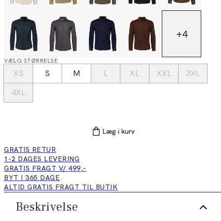
+
4
VÆLG STØRRELSE
XS
S
M
L
XL
XXL
3XL
4XL
Læg i kurv
GRATIS RETUR
1-2 DAGES LEVERING
GRATIS FRAGT V/ 499,-
BYT I 365 DAGE
ALTID GRATIS FRAGT TIL BUTIK
Beskrivelse