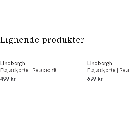
Lignende produkter
Lindbergh
Lindbergh
Fløjlsskjorte | Relaxed fit
Fløjlsskjorte | Rela
I alt (inkl. rabat)
I alt (inkl. rabat)
499 kr
699 kr