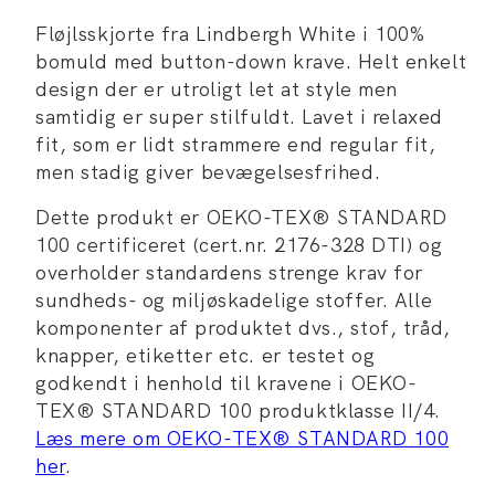
Fløjlsskjorte fra Lindbergh White i 100%
bomuld med button-down krave. Helt enkelt
design der er utroligt let at style men
samtidig er super stilfuldt. Lavet i relaxed
fit, som er lidt strammere end regular fit,
men stadig giver bevægelsesfrihed.
Dette produkt er OEKO-TEX® STANDARD
100 certificeret (cert.nr. 2176-328 DTI) og
overholder standardens strenge krav for
sundheds- og miljøskadelige stoffer. Alle
komponenter af produktet dvs., stof, tråd,
knapper, etiketter etc. er testet og
godkendt i henhold til kravene i OEKO-
TEX® STANDARD 100 produktklasse II/4.
Læs mere om OEKO-TEX® STANDARD 100
her
.