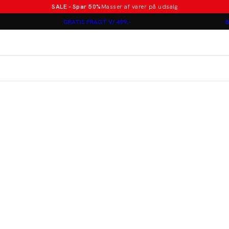
SALE - Spar 50%
Masser af varer på udsalg
Poloer i nye farver
GRATIS FRAGT V/ 499,-
B
Lindbergh
Jakkesæt fra 1499 kr.
er