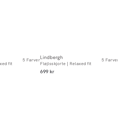
Lindbergh
5
Farver
5
Farve
xed fit
Fløjlsskjorte | Relaxed fit
I alt (inkl. rabat)
699 kr