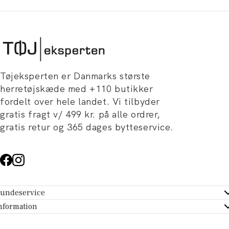
Tøjeksperten er Danmarks største
herretøjskæde med +110 butikker
fordelt over hele landet. Vi tilbyder
gratis fragt v/ 499 kr. på alle ordrer,
gratis retur og 365 dages bytteservice.
undeservice
ndeservice - Hjælpecenter
nformation
m Tøjeksperten
ontakt