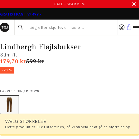
SALE - SPAR 50%
GRATIS FRAGT V/ 499,-
Søg her...
Lindbergh Fløjlsbukser
Slim fit
I alt (uden rabat)
179,70 kr
599 kr
-70 %
FARVE: BRUN / BROWN
VÆLG STØRRELSE
Dette produkt er lille i størrelsen, så vi anbefaler at gå en størrelse op.