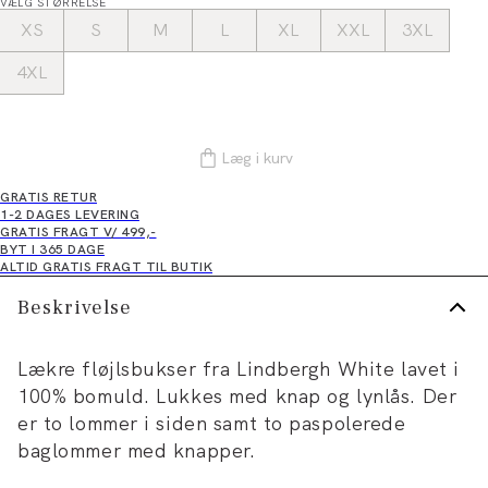
VÆLG STØRRELSE
XS
S
M
L
XL
XXL
3XL
4XL
Læg i kurv
GRATIS RETUR
1-2 DAGES LEVERING
GRATIS FRAGT V/ 499,-
BYT I 365 DAGE
ALTID GRATIS FRAGT TIL BUTIK
Beskrivelse
Lækre fløjlsbukser fra Lindbergh White lavet i
100% bomuld. Lukkes med knap og lynlås. Der
er to lommer i siden samt to paspolerede
baglommer med knapper.