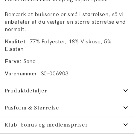
Bemærk at bukserne er små i størrelsen, så vi
anbefaler at du vælger en større størrelse end
normalt.
Kvalitet:
77% Polyester, 18% Viskose, 5%
Elastan
Farve:
Sand
Varenummer:
30-006903
Produktdetaljer
Bukserne har gylp med lynlås.
Pasform & Størrelse
Fremstillet i bomuldsblend med stretch for
Fit:
Slim fit
Klub, bonus og medlemspriser
ekstra komfort.