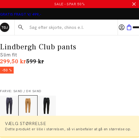
SALE - SPAR 50%
GRATIS FRAGT V/ 499,-
Søg her...
Lindbergh Club pants
Slim fit
I alt (uden rabat)
299,50 kr
599 kr
-50 %
FARVE: SAND / DK SAND
VÆLG STØRRELSE
Dette produkt er lille i størrelsen, så vi anbefaler at gå en størrelse op.