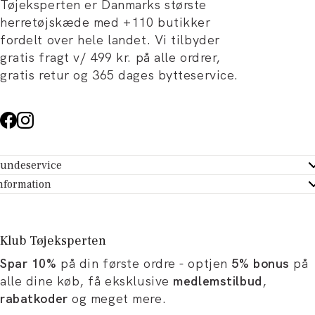
Tøjeksperten er Danmarks største
herretøjskæde med +110 butikker
fordelt over hele landet. Vi tilbyder
gratis fragt v/ 499 kr. på alle ordrer,
gratis retur og 365 dages bytteservice.
undeservice
ndeservice - Hjælpecenter
nformation
m Tøjeksperten
ontakt
tikker
turportal
Klub Tøjeksperten
spiration og artikler
rtryd dit køb
Spar 10%
på din første ordre - optjen
5% bonus
på
ørrelsesguide
avekort
alle dine køb, få eksklusive
medlemstilbud
,
b og karriere
turnering
rabatkoder
og meget mere.
okumentation