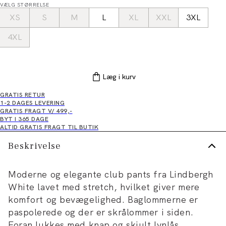
VÆLG STØRRELSE
XS
S
M
L
XL
XXL
3XL
4XL
Læg i kurv
GRATIS RETUR
1-2 DAGES LEVERING
GRATIS FRAGT V/ 499,-
BYT I 365 DAGE
ALTID GRATIS FRAGT TIL BUTIK
Beskrivelse
Moderne og elegante club pants fra Lindbergh
White lavet med stretch, hvilket giver mere
komfort og bevægelighed. Baglommerne er
paspolerede og der er skrålommer i siden.
Foran lukkes med knap og skjult lynlås.