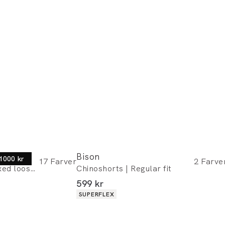
Bison
 1000 kr
17
Farver
2
Farve
Chinoshorts | Relaxed loose fit
Chinoshorts | Regular fit
I alt (inkl. rabat)
599 kr
Produkt egenskaber
SUPERFLEX