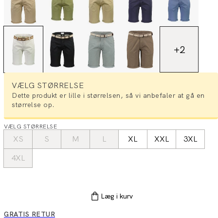
+
2
VÆLG STØRRELSE
Dette produkt er lille i størrelsen, så vi anbefaler at gå en
størrelse op.
VÆLG STØRRELSE
XS
S
M
L
XL
XXL
3XL
4XL
Læg i kurv
GRATIS RETUR