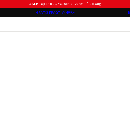
SALE - Spar 50%
Masser af varer på udsalg
Poloer i nye farver
GRATIS FRAGT V/ 499,-
B
Lindbergh
Jakkesæt fra 1499 kr.
er