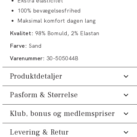
Ekstra elasticitet
100% bevægelsesfrihed
Maksimal komfort dagen lang
Kvalitet:
98% Bomuld, 2% Elastan
Farve:
Sand
Varenummer:
30-505044B
Produktdetaljer
Pasform & Størrelse
Der er to paspolerede baglommer med
knapper.
Shortsene har gylp med lynlås.
Klub, bonus og medlemspriser
Fit:
Slim fit
Lavet med Superflex, der giver ekstra
Produktet er lille i størrelsen, så vi
elasticitet og komfort.
Levering & Retur
Tilmeld dig Klub Tøjeksperten helt gratis.
anbefaler at gå en størrelse op.,