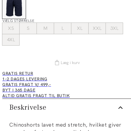
VÆLG STØRRELSE
XS
S
M
L
XL
XXL
3XL
4XL
Læg i kurv
GRATIS RETUR
1-2 DAGES LEVERING
GRATIS FRAGT V/ 499,-
BYT I 365 DAGE
ALTID GRATIS FRAGT TIL BUTIK
Beskrivelse
Chinoshorts lavet med stretch, hvilket giver