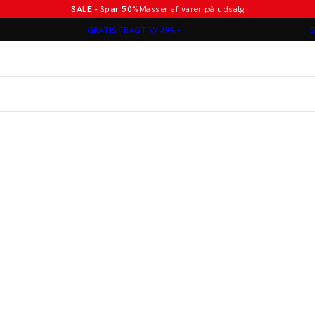
SALE - Spar 50%
Masser af varer på udsalg
Poloer i nye farver
GRATIS FRAGT V/ 499,-
B
Lindbergh
Jakkesæt fra 1499 kr.
er