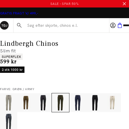
SALE - SPAR 50%
GRATIS FRAGT V/ 499,-
Søg her...
Lindbergh Chinos
Slim fit
Produkt egenskaber
SUPERFLEX
I alt (inkl. rabat)
599 kr
2 stk 1000 kr
FARVE: GRØN / ARMY