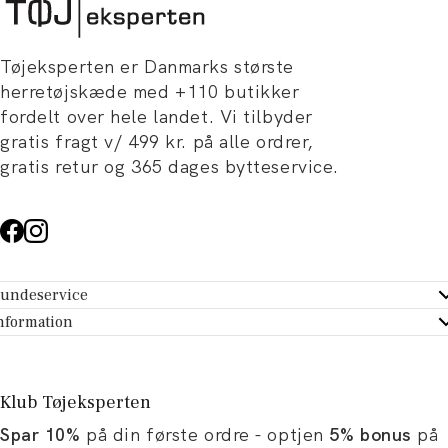
Tøjeksperten er Danmarks største
herretøjskæde med +110 butikker
fordelt over hele landet. Vi tilbyder
gratis fragt v/ 499 kr. på alle ordrer,
gratis retur og 365 dages bytteservice.
undeservice
ndeservice - Hjælpecenter
nformation
m Tøjeksperten
ontakt
tikker
turportal
Klub Tøjeksperten
spiration og artikler
rtryd dit køb
Spar 10%
på din første ordre - optjen
5% bonus
på
ørrelsesguide
avekort