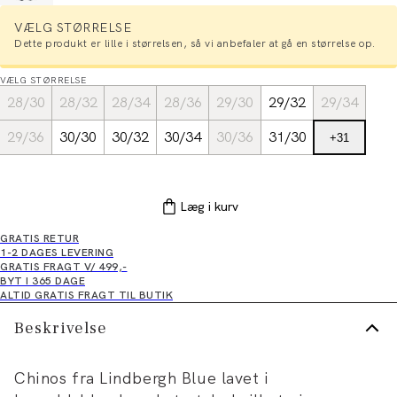
VÆLG STØRRELSE
Dette produkt er lille i størrelsen, så vi anbefaler at gå en størrelse op.
VÆLG STØRRELSE
28/30
28/32
28/34
28/36
29/30
29/32
29/34
29/36
30/30
30/32
30/34
30/36
31/30
+
31
Læg i kurv
GRATIS RETUR
1-2 DAGES LEVERING
GRATIS FRAGT V/ 499,-
BYT I 365 DAGE
ALTID GRATIS FRAGT TIL BUTIK
Beskrivelse
Chinos fra Lindbergh Blue lavet i