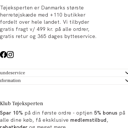
Tøjeksperten er Danmarks største
herretøjskæde med +110 butikker
fordelt over hele landet. Vi tilbyder
gratis fragt v/ 499 kr. på alle ordrer,
gratis retur og 365 dages bytteservice.
undeservice
ndeservice - Hjælpecenter
nformation
m Tøjeksperten
ontakt
tikker
turportal
Klub Tøjeksperten
spiration og artikler
rtryd dit køb
Spar 10%
på din første ordre - optjen
5% bonus
på
ørrelsesguide
avekort
alle dine køb, få eksklusive
medlemstilbud
,
b og karriere
turnering
rabatkoder
og meget mere.