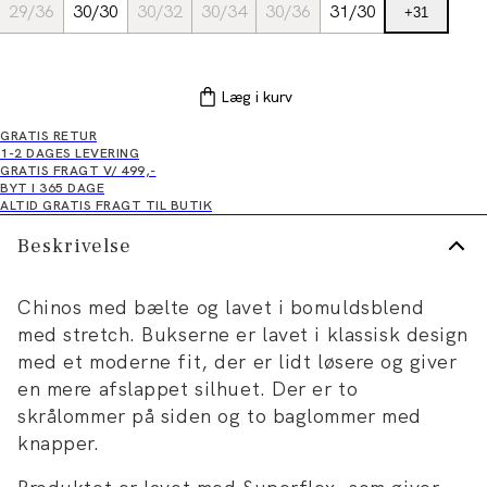
29/36
30/30
30/32
30/34
30/36
31/30
+
31
Læg i kurv
GRATIS RETUR
1-2 DAGES LEVERING
GRATIS FRAGT V/ 499,-
BYT I 365 DAGE
ALTID GRATIS FRAGT TIL BUTIK
Beskrivelse
Chinos med bælte og lavet i bomuldsblend
med stretch. Bukserne er lavet i klassisk design
med et moderne fit, der er lidt løsere og giver
en mere afslappet silhuet. Der er to
skrålommer på siden og to baglommer med
knapper.