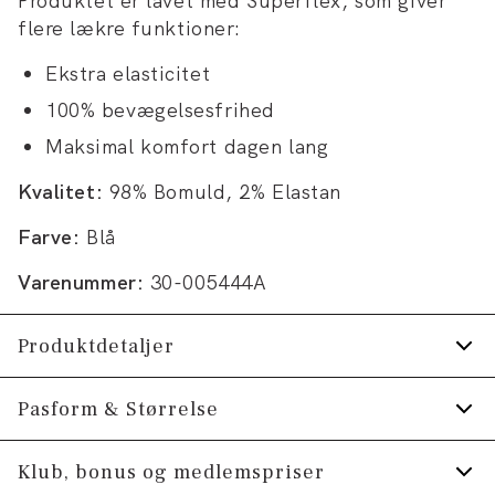
Produktet er lavet med Superflex, som giver
flere lækre funktioner:
Ekstra elasticitet
100% bevægelsesfrihed
Maksimal komfort dagen lang
Kvalitet:
98% Bomuld, 2% Elastan
Farve:
Blå
Varenummer:
30-005444A
Produktdetaljer
Bagpå er der to paspolerede lommer med
Pasform & Størrelse
knapper.
Fit:
Relaxed loose fit
Klub, bonus og medlemspriser
Lavet med Superflex, der giver ekstra