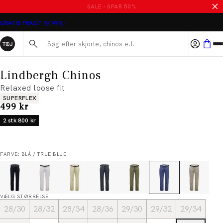
SALE - SPAR 50%
GRATIS FRAGT V/ 499,-
Søg her...
Lindbergh Chinos
Relaxed loose fit
Produkt egenskaber
SUPERFLEX
I alt (inkl. rabat)
499 kr
2 stk 800 kr
FARVE: BLÅ / TRUE BLUE
VÆLG STØRRELSE
28/30
28/32
28/34
28/36
29/30
29/32
29/34