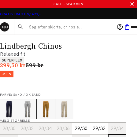
SALE - SPAR 50%
GRATIS FRAGT V/ 499,-
Søg her...
Lindbergh Chinos
Relaxed fit
Produkt egenskaber
SUPERFLEX
I alt (uden rabat)
299,50 kr
599 kr
-50 %
FARVE: SAND / DK SAND
VÆLG STØRRELSE
28/30
28/32
28/34
28/36
29/30
29/32
29/34