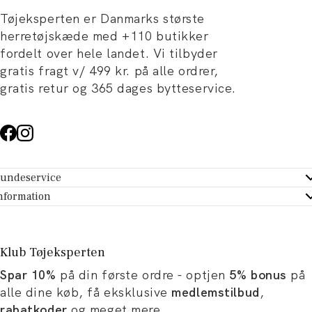
Tøjeksperten er Danmarks største
herretøjskæde med +110 butikker
fordelt over hele landet. Vi tilbyder
gratis fragt v/ 499 kr. på alle ordrer,
gratis retur og 365 dages bytteservice.
undeservice
ndeservice - Hjælpecenter
nformation
m Tøjeksperten
ontakt
tikker
turportal
Klub Tøjeksperten
spiration og artikler
rtryd dit køb
Spar 10%
på din første ordre - optjen
5% bonus
på
ørrelsesguide
avekort
alle dine køb, få eksklusive
medlemstilbud
,
b og karriere
turnering
rabatkoder
og meget mere.