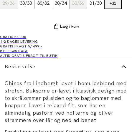
29/36
30/30
30/32
30/34
30/36
31/30
+
31
Læg i kurv
GRATIS RETUR
1-2 DAGES LEVERING
GRATIS FRAGT V/ 499,-
BYT I 365 DAGE
ALTID GRATIS FRAGT TIL BUTIK
Beskrivelse
Chinos fra Lindbergh lavet i bomuldsblend med
stretch. Bukserne er lavet i klassisk design med
to skrålommer på siden og to baglommer med
knapper. Lavet i relaxed fit, som har en
almindelig pasform ved hofterne og bliver
strammere over lår og ned ad benet