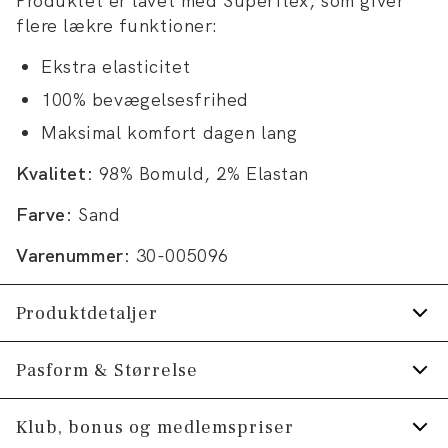
Produktet er lavet med Superflex, som giver
flere lækre funktioner:
Ekstra elasticitet
100% bevægelsesfrihed
Maksimal komfort dagen lang
Kvalitet:
98% Bomuld, 2% Elastan
Farve:
Sand
Varenummer:
30-005096
Produktdetaljer
Lavet med Superflex, der giver ekstra
Pasform & Størrelse
elasticitet og komfort.
Fit:
Relaxed fit
Klub, bonus og medlemspriser
Bagpå er der to paspolerede lommer med