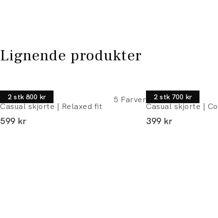
Lignende produkter
Lindbergh
Morgan
2 stk 800 kr
2 stk 700 kr
5
Farver
Casual skjorte | Relaxed fit
Casual skjorte | Co
I alt (inkl. rabat)
I alt (inkl. rabat)
599 kr
399 kr