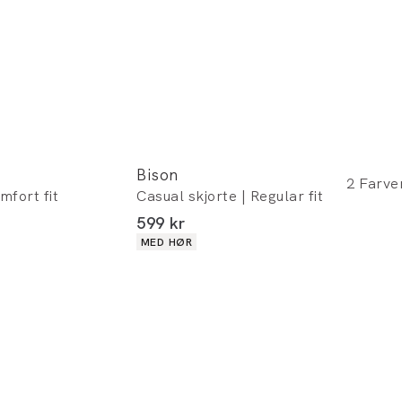
Bison
2
Farve
mfort fit
Casual skjorte | Regular fit
I alt (inkl. rabat)
599 kr
Produkt egenskaber
MED HØR