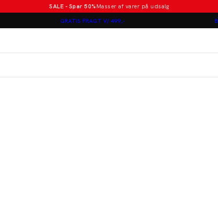
SALE - Spar 50%
Masser af varer på udsalg
Poloer i nye farver
GRATIS FRAGT V/ 499,-
B
Lindbergh
Jakkesæt fra 1499 kr.
er