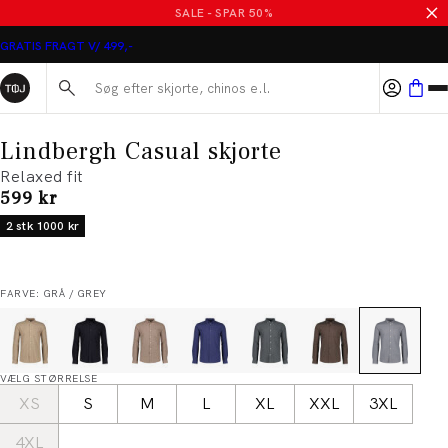
SALE - SPAR 50%
GRATIS FRAGT V/ 499,-
Søg her...
Lindbergh Casual skjorte
Relaxed fit
I alt (inkl. rabat)
599 kr
2 stk 1000 kr
FARVE: GRÅ / GREY
VÆLG STØRRELSE
XS
S
M
L
XL
XXL
3XL
4XL