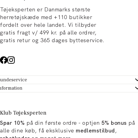
Tøjeksperten er Danmarks største
herretøjskæde med +110 butikker
fordelt over hele landet. Vi tilbyder
gratis fragt v/ 499 kr. på alle ordrer,
gratis retur og 365 dages bytteservice.
undeservice
ndeservice - Hjælpecenter
nformation
m Tøjeksperten
ontakt
tikker
turportal
Klub Tøjeksperten
spiration og artikler
rtryd dit køb
Spar 10%
på din første ordre - optjen
5% bonus
på
ørrelsesguide
avekort
alle dine køb, få eksklusive
medlemstilbud
,
b og karriere
turnering