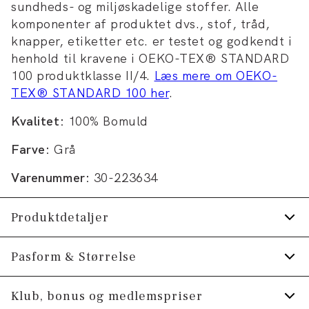
sundheds- og miljøskadelige stoffer. Alle
komponenter af produktet dvs., stof, tråd,
knapper, etiketter etc. er testet og godkendt i
henhold til kravene i OEKO-TEX® STANDARD
100 produktklasse II/4.
Læs mere om OEKO-
TEX® STANDARD 100 her
.
Kvalitet:
100% Bomuld
Farve:
Grå
Varenummer:
30-223634
Produktdetaljer
Certificeret med OEKO-TEX® STANDARD
Pasform & Størrelse
100.
Fit:
Relaxed fit
Klub, bonus og medlemspriser
Fremstillet i 100% bomuld.