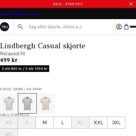
SALE - SPAR 50%
GRATIS FRAGT V/ 499,-
Søg her...
Lindbergh Casual skjorte
Relaxed fit
I alt (inkl. rabat)
499 kr
2 stk 800 kr / 3 stk 1000 kr
FARVE: GRØN / DK ARMY
VÆLG STØRRELSE
XS
S
M
L
XL
XXL
3XL
4XL