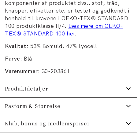
komponenter af produktet dvs., stof, tråd,
knapper, etiketter etc. er testet og godkendt i
henhold til kravene i OEKO-TEX® STANDARD
100 produktklasse II/4.
Læs mere om OEKO-
TEX® STANDARD 100 her
.
Kvalitet:
53% Bomuld, 47% Lyocell
Farve:
Blå
Varenummer:
30-203861
Produktdetaljer
Certificeret med OEKO-TEX® STANDARD
Pasform & Størrelse
100.
Fit:
Relaxed fit
Klub, bonus og medlemspriser
Logomærke nederst på venstre side.
Fremstillet i behagelig bomuldsblend.
Tæt pasform, der sidder til uden at være stram