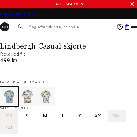
SALE - SPAR 50%
GRATIS FRAGT V/ 499,-
Søg her...
Lindbergh Casual skjorte
Relaxed fit
I alt (inkl. rabat)
499 kr
FARVE: BLÅ / DUSTY AQUA
VÆLG STØRRELSE
XS
S
M
L
XL
XXL
3XL
4XL