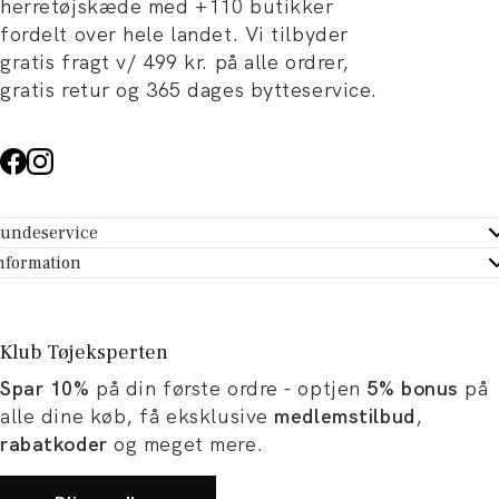
herretøjskæde med +110 butikker
fordelt over hele landet. Vi tilbyder
gratis fragt v/ 499 kr. på alle ordrer,
gratis retur og 365 dages bytteservice.
undeservice
ndeservice - Hjælpecenter
nformation
m Tøjeksperten
ontakt
tikker
turportal
Klub Tøjeksperten
spiration og artikler
rtryd dit køb
Spar 10%
på din første ordre - optjen
5% bonus
på
ørrelsesguide
avekort
alle dine køb, få eksklusive
medlemstilbud
,
b og karriere
turnering
rabatkoder
og meget mere.
okumentation