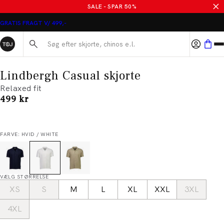
SALE - SPAR 50%
GRATIS FRAGT V/ 499,-
Søg her...
Lindbergh Casual skjorte
Relaxed fit
I alt (inkl. rabat)
499 kr
FARVE: HVID / WHITE
VÆLG STØRRELSE
XS
S
M
L
XL
XXL
3XL
4XL