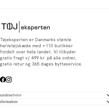
Tøjeksperten er Danmarks største
herretøjskæde med +110 butikker
fordelt over hele landet. Vi tilbyder
gratis fragt v/ 499 kr. på alle ordrer,
gratis retur og 365 dages bytteservice.
undeservice
ndeservice - Hjælpecenter
nformation
m Tøjeksperten
ontakt