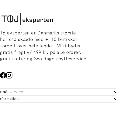
Tøjeksperten er Danmarks største
herretøjskæde med +110 butikker
fordelt over hele landet. Vi tilbyder
gratis fragt v/ 499 kr. på alle ordrer,
gratis retur og 365 dages bytteservice.
undeservice
ndeservice - Hjælpecenter
nformation
m Tøjeksperten
ontakt
tikker
turportal