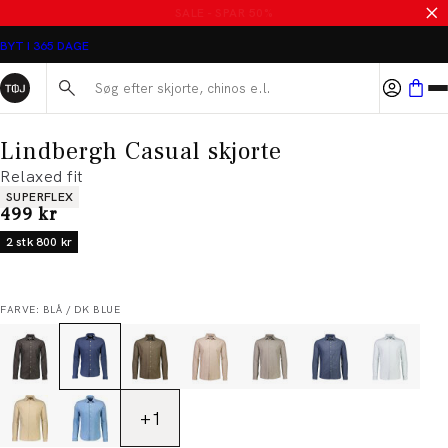
SALE - SPAR 50%
BYT I 365 DAGE
Søg her...
Lindbergh Casual skjorte
Relaxed fit
Produkt egenskaber
SUPERFLEX
I alt (inkl. rabat)
499 kr
2 stk 800 kr
FARVE: BLÅ / DK BLUE
+
1