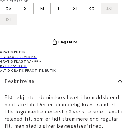
VÆLG STØRRELSE
XS
S
M
L
XL
XXL
3XL
4XL
Læg i kurv
GRATIS RETUR
1-2 DAGES LEVERING
GRATIS FRAGT V/ 499,-
BYT I 365 DAGE
ALTID GRATIS FRAGT TIL BUTIK
Beskrivelse
Blød skjorte i denimlook lavet i bomuldsblend
med stretch. Der er almindelig krave samt et
lille logomærke nederst på venstre side. Lavet i
relaxed fit, som er lidt strammere end regular
fit, men stadig giver bevægelsesfrihed.