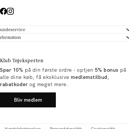
undeservice
ndeservice - Hjælpecenter
nformation
m Tøjeksperten
ontakt
tikker
turportal
Klub Tøjeksperten
spiration og artikler
rtryd dit køb
Spar 10%
på din første ordre - optjen
5% bonus
på
ørrelsesguide
avekort
alle dine køb, få eksklusive
medlemstilbud
,
b og karriere
turnering
rabatkoder
og meget mere.
okumentation
Bliv medlem
Handelsbetingelser
Persondatapolitik
Cookiepolitik