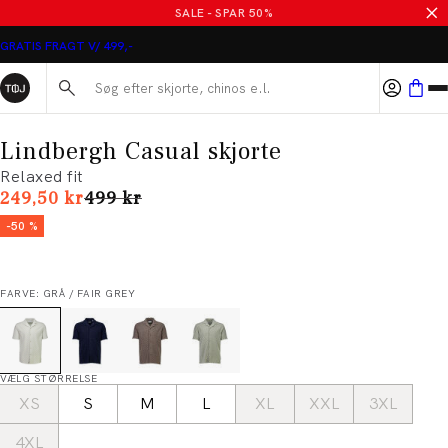
SALE - SPAR 50%
GRATIS FRAGT V/ 499,-
Søg her...
Lindbergh Casual skjorte
Relaxed fit
I alt (uden rabat)
249,50 kr
499 kr
-50 %
FARVE: GRÅ / FAIR GREY
VÆLG STØRRELSE
XS
S
M
L
XL
XXL
3XL
4XL