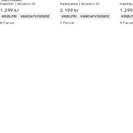
Habitter | Modern fit
Habitjakke | Modern fit
Habitbu
I alt (inkl. rabat)
I alt (inkl. rabat)
I alt 
1.299 kr
2.199 kr
1.299
Produkt egenskaber
Produkt egenskaber
Produ
KRØLFRI
VANDAFVISENDE
KRØLFRI
VANDAFVISENDE
KRØLF
8
Farver
7
Farver
9
Farve