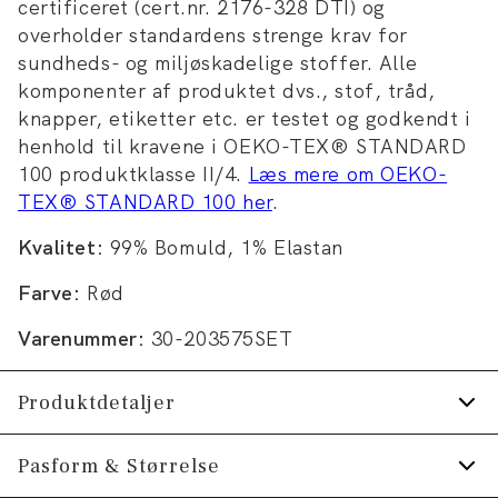
certificeret (cert.nr. 2176-328 DTI) og
overholder standardens strenge krav for
sundheds- og miljøskadelige stoffer. Alle
komponenter af produktet dvs., stof, tråd,
knapper, etiketter etc. er testet og godkendt i
henhold til kravene i OEKO-TEX® STANDARD
100 produktklasse II/4.
Læs mere om OEKO-
TEX® STANDARD 100 her
.
Kvalitet:
99% Bomuld, 1% Elastan
Farve:
Rød
Varenummer:
30-203575SET
Produktdetaljer
Fremstillet i seersucker stof, som er let og
Pasform & Størrelse
bølget.