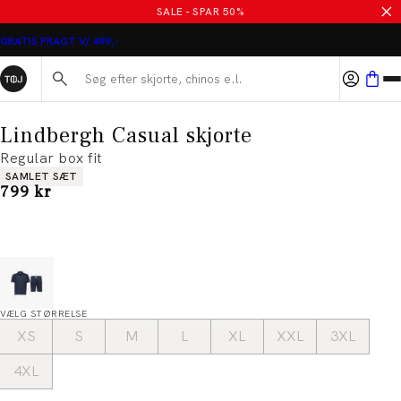
SALE - SPAR 50%
GRATIS FRAGT V/ 499,-
Søg her...
Lindbergh Casual skjorte
Regular box fit
Produkt egenskaber
SAMLET SÆT
I alt (inkl. rabat)
799 kr
VÆLG STØRRELSE
XS
S
M
L
XL
XXL
3XL
4XL