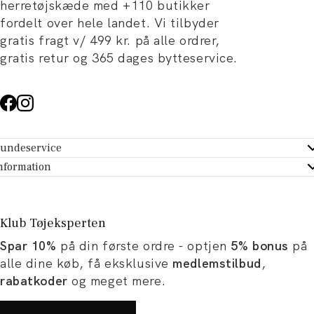
herretøjskæde med +110 butikker
fordelt over hele landet. Vi tilbyder
gratis fragt v/ 499 kr. på alle ordrer,
gratis retur og 365 dages bytteservice.
undeservice
ndeservice - Hjælpecenter
nformation
m Tøjeksperten
ontakt
tikker
turportal
Klub Tøjeksperten
spiration og artikler
rtryd dit køb
Spar 10%
på din første ordre - optjen
5% bonus
på
ørrelsesguide
avekort
alle dine køb, få eksklusive
medlemstilbud
,
b og karriere
turnering
rabatkoder
og meget mere.
okumentation