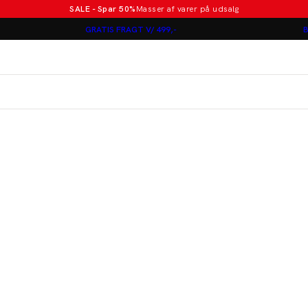
SALE - Spar 50%
Masser af varer på udsalg
Poloer i nye farver
GRATIS FRAGT V/ 499,-
B
Lindbergh
Jakkesæt fra 1499 kr.
er