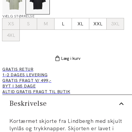
VÆLG STØRRELSE
XS
S
M
L
XL
XXL
3XL
4XL
Læg i kurv
GRATIS RETUR
1-2 DAGES LEVERING
GRATIS FRAGT V/ 499,-
BYT I 365 DAGE
ALTID GRATIS FRAGT TIL BUTIK
Beskrivelse
Kortærmet skjorte fra Lindbergh med skjult
lynlås og trykknapper. Skjorten er lavet i