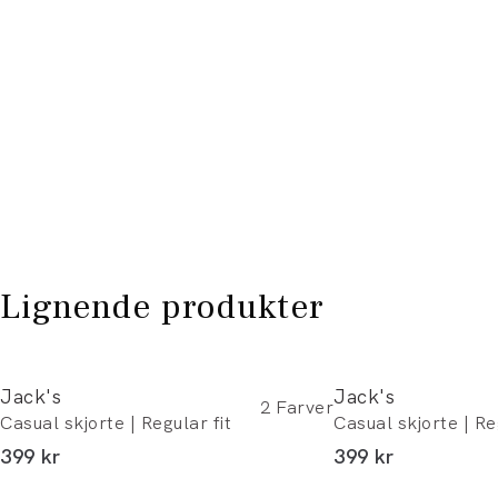
Lignende produkter
Jack's
Jack's
2
Farver
Casual skjorte | Regular fit
Casual skjorte | Re
I alt (inkl. rabat)
I alt (inkl. rabat)
399 kr
399 kr