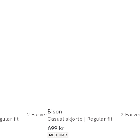
Bison
2
Farver
2
Farve
gular fit
Casual skjorte | Regular fit
I alt (inkl. rabat)
699 kr
Produkt egenskaber
MED HØR