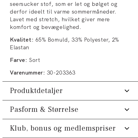
seersucker stof, som er let og bølget og
derfor ideelt til varme sommermåneder.
Lavet med stretch, hvilket giver mere
komfort og bevægelighed.
Kvalitet:
65% Bomuld, 33% Polyester, 2%
Elastan
Farve:
Sort
Varenummer:
30-203363
Produktdetaljer
Pasform & Størrelse
Logomærke nederst på venstre side.
Lukkes med lynlås.
Klub, bonus og medlemspriser
Fit:
Regular box fit
Fremstillet i seersucker stof, som er let
og bølget.