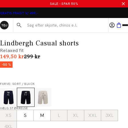
SALE - SPAR 50%
GRATIS FRAGT V/ 499,-
Søg her...
Lindbergh Casual shorts
Relaxed fit
I alt (uden rabat)
149,50 kr
299 kr
-50 %
FARVE: SORT / BLACK
VÆLG STØRRELSE
XS
S
M
L
XL
XXL
3XL
4XL