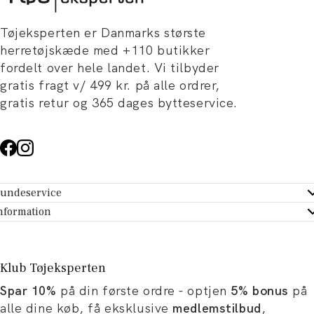
Tøjeksperten er Danmarks største
herretøjskæde med +110 butikker
fordelt over hele landet. Vi tilbyder
gratis fragt v/ 499 kr. på alle ordrer,
gratis retur og 365 dages bytteservice.
undeservice
ndeservice - Hjælpecenter
nformation
m Tøjeksperten
ontakt
tikker
turportal
Klub Tøjeksperten
spiration og artikler
rtryd dit køb
Spar 10%
på din første ordre - optjen
5% bonus
på
ørrelsesguide
avekort
alle dine køb, få eksklusive
medlemstilbud
,