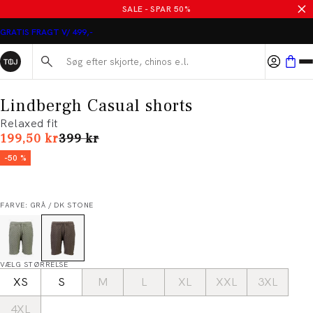
SALE - SPAR 50%
GRATIS FRAGT V/ 499,-
Søg her...
Lindbergh Casual shorts
Relaxed fit
I alt (uden rabat)
199,50 kr
399 kr
-50 %
FARVE: GRÅ / DK STONE
VÆLG STØRRELSE
XS
S
M
L
XL
XXL
3XL
4XL