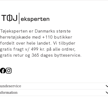
Tøjeksperten er Danmarks største
herretøjskæde med +110 butikker
fordelt over hele landet. Vi tilbyder
gratis fragt v/ 499 kr. på alle ordrer,
gratis retur og 365 dages bytteservice.
undeservice
ndeservice - Hjælpecenter
nformation
m Tøjeksperten
ontakt
tikker
turportal