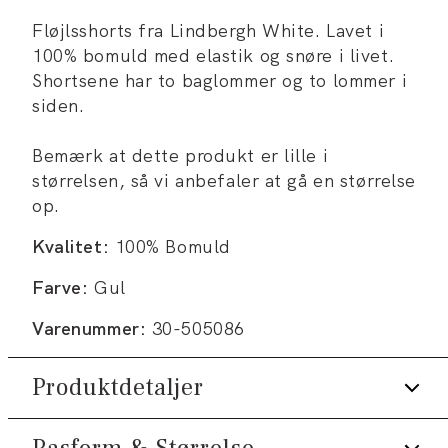
Fløjlsshorts fra Lindbergh White. Lavet i
100% bomuld med elastik og snøre i livet.
Shortsene har to baglommer og to lommer i
siden.
Bemærk at dette produkt er lille i
størrelsen, så vi anbefaler at gå en størrelse
op.
Kvalitet:
100% Bomuld
Farve:
Gul
Varenummer:
30-505086
Produktdetaljer
Der er to paspolerede baglommer.