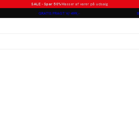
SALE - Spar 50%
Masser af varer på udsalg
Poloer i nye farver
GRATIS FRAGT V/ 499,-
B
Lindbergh
Jakkesæt fra 1499 kr.
er