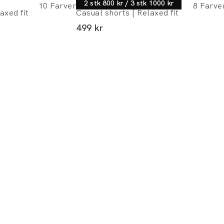
Lindbergh
2 stk 800 kr / 3 stk 1000 kr
10
Farver
8
Farve
axed fit
Casual shorts | Relaxed fit
I alt (inkl. rabat)
499 kr