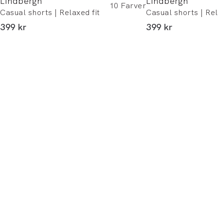
Lindbergh
Lindbergh
10
Farver
Casual shorts | Relaxed fit
Casual shorts | Rel
I alt (inkl. rabat)
I alt (inkl. rabat)
399 kr
399 kr