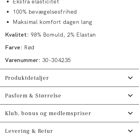
Ekstra elasticitet
100% bevægelsesfrihed
Maksimal komfort dagen lang
Kvalitet:
98% Bomuld, 2% Elastan
Farve:
Rød
Varenummer:
30-304235
Produktdetaljer
Lavet med Superflex, der giver ekstra
Pasform & Størrelse
elasticitet og komfort.
Fit:
Regular fit
Klub, bonus og medlemspriser
Lukkes med lynlås.
To åbne sidelommer.
Almindelig pasform, der hverken er løs eller
Tilmeld dig Klub Tøjeksperten helt gratis.
Levering & Retur
stram.
Lavet i bomuldsfløjl.