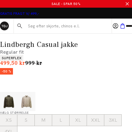
SALE - SPAR 50%
GRATIS FRAGT V/ 499,-
Søg her...
Lindbergh Casual jakke
Regular fit
Produkt egenskaber
SUPERFLEX
I alt (uden rabat)
499,50 kr
999 kr
-50 %
VÆLG STØRRELSE
XS
S
M
L
XL
XXL
3XL
4XL