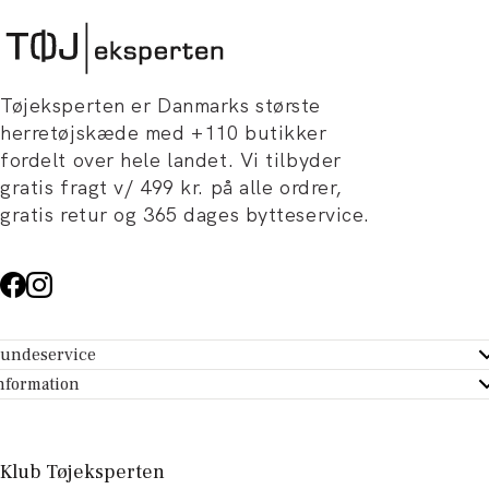
Tøjeksperten er Danmarks største
herretøjskæde med +110 butikker
fordelt over hele landet. Vi tilbyder
gratis fragt v/ 499 kr. på alle ordrer,
gratis retur og 365 dages bytteservice.
undeservice
ndeservice - Hjælpecenter
nformation
m Tøjeksperten
ontakt
tikker
turportal
Klub Tøjeksperten
spiration og artikler
rtryd dit køb