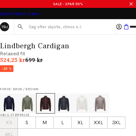
SALE - SPAR 50%
GRATIS FRAGT V/ 499,-
Søg her...
Lindbergh Cardigan
Relaxed fit
I alt (uden rabat)
524,25 kr
699 kr
-25 %
FARVE: BRUN / BROWN
VÆLG STØRRELSE
XS
S
M
L
XL
XXL
3XL
4XL