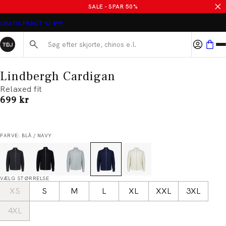
SALE - SPAR 50%
GRATIS FRAGT V/ 499,-
Søg her...
Lindbergh Cardigan
Relaxed fit
I alt (inkl. rabat)
699 kr
FARVE: BLÅ / NAVY
VÆLG STØRRELSE
XS
S
M
L
XL
XXL
3XL
4XL