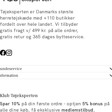
Tøjeksperten er Danmarks største
herretøjskæde med +110 butikker
fordelt over hele landet. Vi tilbyder
gratis fragt v/ 499 kr. på alle ordrer,
gratis retur og 365 dages bytteservice.
undeservice
ndeservice - Hjælpecenter
nformation
m Tøjeksperten
ontakt
tikker
turportal
Klub Tøjeksperten
spiration og artikler
rtryd dit køb
Spar 10%
på din første ordre - optjen
5% bonus
på
ørrelsesguide
avekort
alle dine køb, få eksklusive
medlemstilbud
,