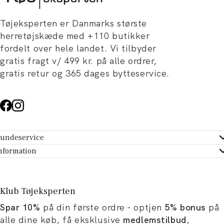
Tøjeksperten er Danmarks største
herretøjskæde med +110 butikker
fordelt over hele landet. Vi tilbyder
gratis fragt v/ 499 kr. på alle ordrer,
gratis retur og 365 dages bytteservice.
undeservice
ndeservice - Hjælpecenter
nformation
m Tøjeksperten
ontakt
tikker
turportal
Klub Tøjeksperten
spiration og artikler
rtryd dit køb
Spar 10%
på din første ordre - optjen
5% bonus
på
ørrelsesguide
avekort
alle dine køb, få eksklusive
medlemstilbud
,