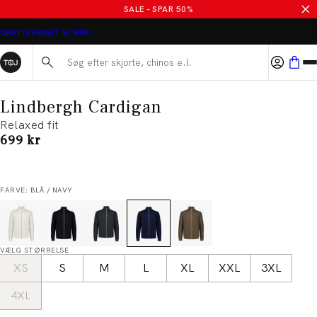
SALE - SPAR 50%
GRATIS FRAGT V/ 499,-
Søg her...
Lindbergh Cardigan
Relaxed fit
I alt (inkl. rabat)
699 kr
FARVE: BLÅ / NAVY
VÆLG STØRRELSE
XS
S
M
L
XL
XXL
3XL
4XL