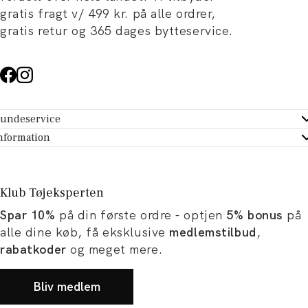
gratis fragt v/ 499 kr. på alle ordrer,
gratis retur og 365 dages bytteservice.
undeservice
ndeservice - Hjælpecenter
nformation
m Tøjeksperten
ontakt
tikker
turportal
Klub Tøjeksperten
spiration og artikler
rtryd dit køb
Spar 10%
på din første ordre - optjen
5% bonus
på
ørrelsesguide
avekort
alle dine køb, få eksklusive
medlemstilbud
,
b og karriere
turnering
rabatkoder
og meget mere.
okumentation
Bliv medlem