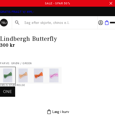
SALE - SPAR 50%
GRATIS FRAGT V/ 499,-
Søg her...
Lindbergh Butterfly
I alt (inkl. rabat)
300 kr
FARVE: GRØN / GREEN
VÆLG STØRRELSE
ONE
Læg i kurv