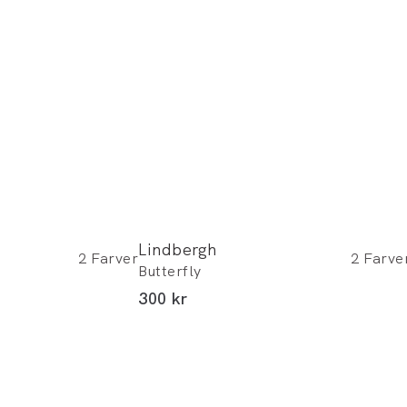
Lindbergh
2
Farver
2
Farve
Butterfly
I alt (inkl. rabat)
300 kr