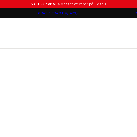
SALE - Spar 50%
Masser af varer på udsalg
Poloer i nye farver
GRATIS FRAGT V/ 499,-
B
Lindbergh
Jakkesæt fra 1499 kr.
er