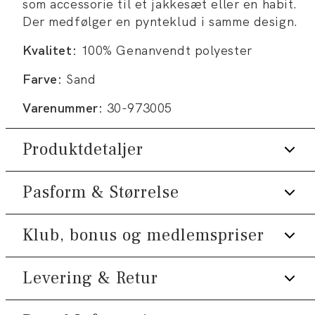
som accessorie til et jakkesæt eller en habit.
Der medfølger en pynteklud i samme design.
Kvalitet:
100% Genanvendt polyester
Farve:
Sand
Varenummer:
30-973005
Produktdetaljer
Pasform & Størrelse
Velegnet til fest og særlige lejligheder.
Onesize.
Klub, bonus og medlemspriser
Fremstillet med genanvendt polyester.
Størrelsesguide
Butterflyen er pakket i en æske sammen
Levering & Retur
Tilmeld dig Klub Tøjeksperten helt gratis.
med en pynteklud i samme stof.
Produktnr.: 30-973005
Spar 10% på din første ordre *