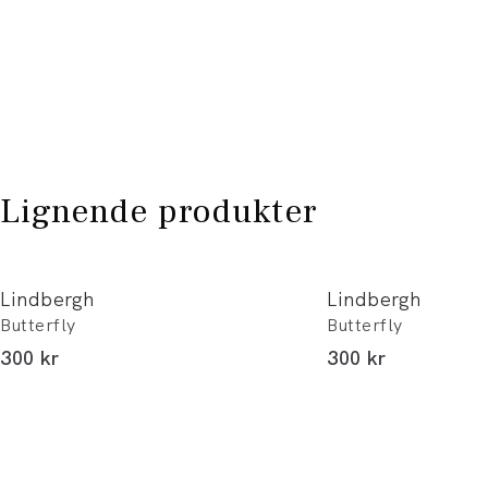
Lignende produkter
Lindbergh
Lindbergh
Butterfly
Butterfly
I alt (inkl. rabat)
I alt (inkl. rabat)
300 kr
300 kr