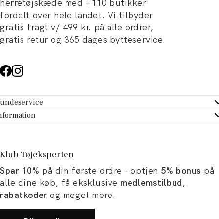
herretøjskæde med +110 butikker
fordelt over hele landet. Vi tilbyder
gratis fragt v/ 499 kr. på alle ordrer,
gratis retur og 365 dages bytteservice.
undeservice
ndeservice - Hjælpecenter
nformation
m Tøjeksperten
ontakt
tikker
turportal
Klub Tøjeksperten
spiration og artikler
rtryd dit køb
Spar 10%
på din første ordre - optjen
5% bonus
på
ørrelsesguide
avekort
alle dine køb, få eksklusive
medlemstilbud
,
b og karriere
turnering
rabatkoder
og meget mere.
okumentation