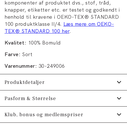
komponenter af produktet dvs., stof, tråd,
knapper, etiketter etc. er testet og godkendt i
henhold til kravene i OEKO-TEX® STANDARD
100 produktklasse II/4.
Læs mere om OEKO-
TEX® STANDARD 100 her
.
Kvalitet:
100% Bomuld
Farve:
Sort
Varenummer:
30-249006
Produktdetaljer
Certificeret med OEKO-TEX® STANDARD
Pasform & Størrelse
100.
Fit:
Modern fit
Klub, bonus og medlemspriser
Fremstillet i 100% bomuld.
Manchetten har to knapper til at justere
Figursyet pasform, der stadig giver fin