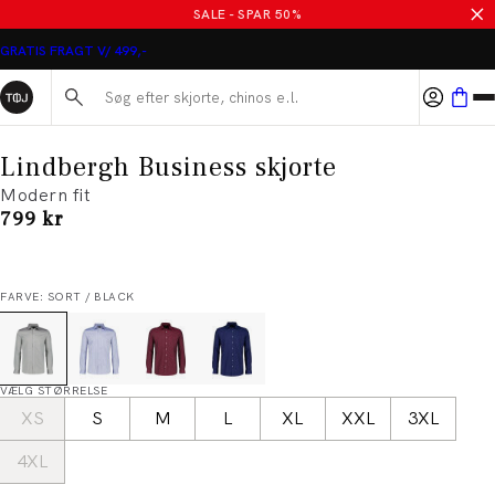
SALE - SPAR 50%
GRATIS FRAGT V/ 499,-
Søg her...
Lindbergh Business skjorte
Modern fit
I alt (inkl. rabat)
799 kr
FARVE: SORT / BLACK
VÆLG STØRRELSE
XS
S
M
L
XL
XXL
3XL
4XL