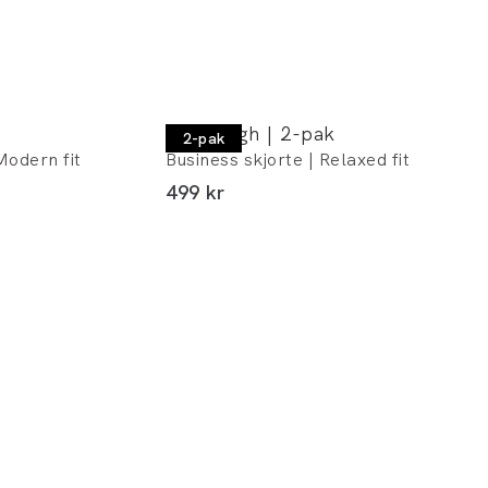
Lindbergh | 2-pak
2-pak
Modern fit
Business skjorte | Relaxed fit
I alt (inkl. rabat)
499 kr