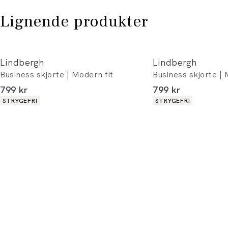
Lignende produkter
Lindbergh
Lindbergh
Business skjorte | Modern fit
Business skjorte | 
I alt (inkl. rabat)
I alt (inkl. rabat)
799 kr
799 kr
Produkt egenskaber
Produkt egenskaber
STRYGEFRI
STRYGEFRI