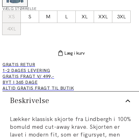
VÆLG STØRRELSE
XS
S
M
L
XL
XXL
3XL
4XL
Læg i kurv
GRATIS RETUR
1-2 DAGES LEVERING
GRATIS FRAGT V/ 499,-
BYT I 365 DAGE
ALTID GRATIS FRAGT TIL BUTIK
Beskrivelse
Lækker klassisk skjorte fra Lindbergh i 100%
bomuld med cut-away krave. Skjorten er
lavet i modern fit, som er figursyet, men