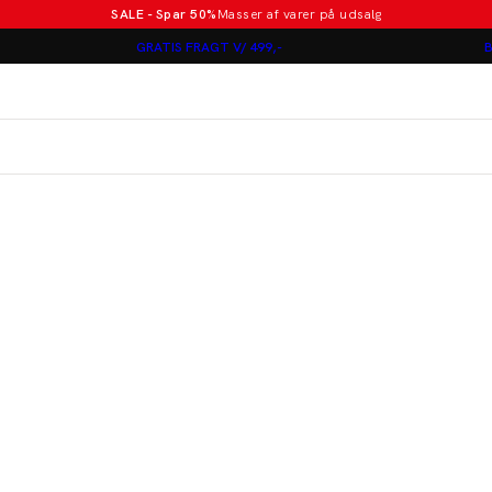
SALE - Spar 50%
Masser af varer på udsalg
Poloer i nye farver
GRATIS FRAGT V/ 499,-
B
Lindbergh
Jakkesæt fra 1499 kr.
er