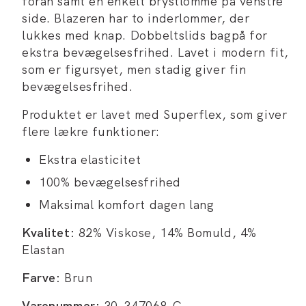
foran samt en enkelt brystlomme på venstre
side. Blazeren har to inderlommer, der
lukkes med knap. Dobbeltslids bagpå for
ekstra bevægelsesfrihed. Lavet i modern fit,
som er figursyet, men stadig giver fin
bevægelsesfrihed.
Produktet er lavet med Superflex, som giver
flere lækre funktioner:
Ekstra elasticitet
100% bevægelsesfrihed
Maksimal komfort dagen lang
Kvalitet:
82% Viskose, 14% Bomuld, 4%
Elastan
Farve:
Brun
Varenummer:
30-347068-C