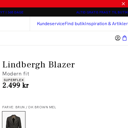
Relaxed loose fit Chinos - 2 stk 800 kr
YT I 365 DAGE
ALTID GRATIS FRAGT TIL BUTIK
Bison
Cashmere Touch Bukser
Kundeservice
Find butik
Inspiration & Artikler
Lindbergh Blazer
Modern fit
Produkt egenskaber
SUPERFLEX
I alt (inkl. rabat)
2.499 kr
FARVE: BRUN / DK BROWN MEL