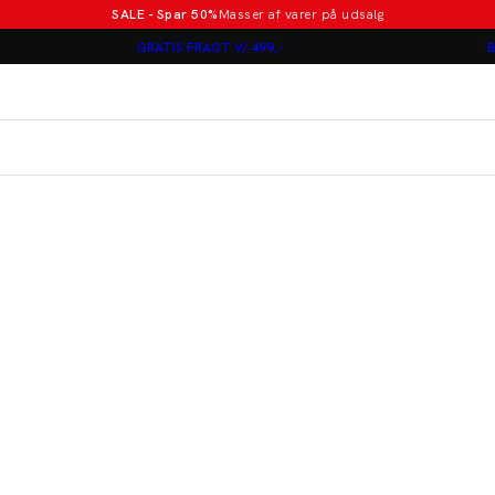
SALE - Spar 50%
Masser af varer på udsalg
Poloer i nye farver
GRATIS FRAGT V/ 499,-
B
Lindbergh
Jakkesæt fra 1499 kr.
er