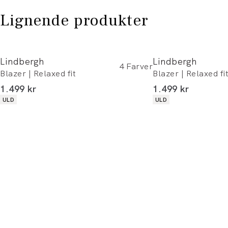
Lignende produkter
Lindbergh
Lindbergh
4
Farver
Blazer | Relaxed fit
Blazer | Relaxed fi
I alt (inkl. rabat)
I alt (inkl. rabat)
1.499 kr
1.499 kr
Produkt egenskaber
Produkt egenskaber
ULD
ULD