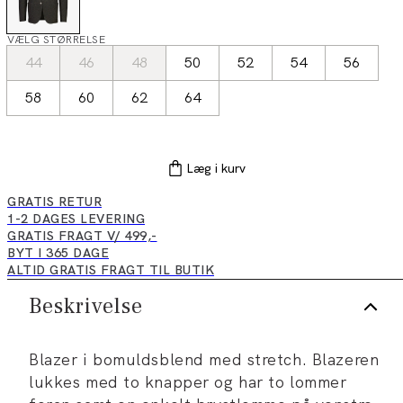
VÆLG STØRRELSE
44
46
48
50
52
54
56
58
60
62
64
Læg i kurv
GRATIS RETUR
1-2 DAGES LEVERING
GRATIS FRAGT V/ 499,-
BYT I 365 DAGE
ALTID GRATIS FRAGT TIL BUTIK
Beskrivelse
Blazer i bomuldsblend med stretch. Blazeren
lukkes med to knapper og har to lommer