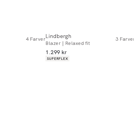
Lindbergh
4
Farver
3
Farve
t
Blazer | Relaxed fit
I alt (inkl. rabat)
1.299 kr
Produkt egenskaber
SUPERFLEX