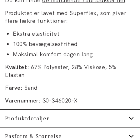
Du kan finde
de matchende habitbukser her
.
Produktet er lavet med Superflex, som giver
flere lækre funktioner:
Ekstra elasticitet
100% bevægelsesfrihed
Maksimal komfort dagen lang
Kvalitet:
67% Polyester, 28% Viskose, 5%
Elastan
Farve:
Sand
Varenummer:
30-346020-X
Produktdetaljer
Tre paspolerede inderlommer.
Pasform & Størrelse