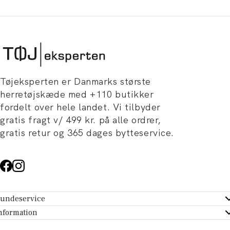
Tøjeksperten er Danmarks største
herretøjskæde med +110 butikker
fordelt over hele landet. Vi tilbyder
gratis fragt v/ 499 kr. på alle ordrer,
gratis retur og 365 dages bytteservice.
undeservice
ndeservice - Hjælpecenter
nformation
m Tøjeksperten
ontakt