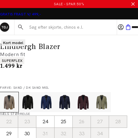
SALE - SPAR 50%
GRATIS FRAGT V/ 499,-
Søg her...
Kort model
Lindbergh Blazer
Modern fit
Produkt egenskaber
SUPERFLEX
I alt (inkl. rabat)
1.499 kr
FARVE: SAND / DK SAND MEL
VÆLG STØRRELSE
22
23
24
25
26
27
28
29
30
31
32
33
34