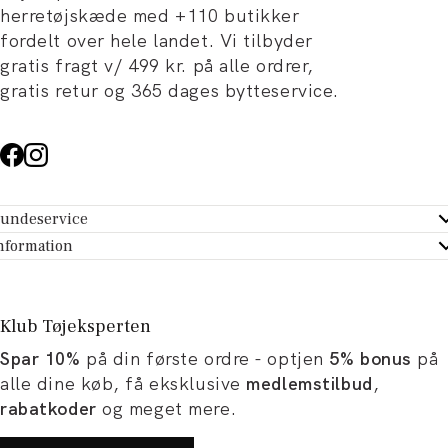
herretøjskæde med +110 butikker
fordelt over hele landet. Vi tilbyder
gratis fragt v/ 499 kr. på alle ordrer,
gratis retur og 365 dages bytteservice.
undeservice
ndeservice - Hjælpecenter
nformation
m Tøjeksperten
ontakt
tikker
turportal
Klub Tøjeksperten
spiration og artikler
rtryd dit køb
Spar 10%
på din første ordre - optjen
5% bonus
på
ørrelsesguide
avekort
alle dine køb, få eksklusive
medlemstilbud
,
b og karriere
turnering
rabatkoder
og meget mere.
okumentation