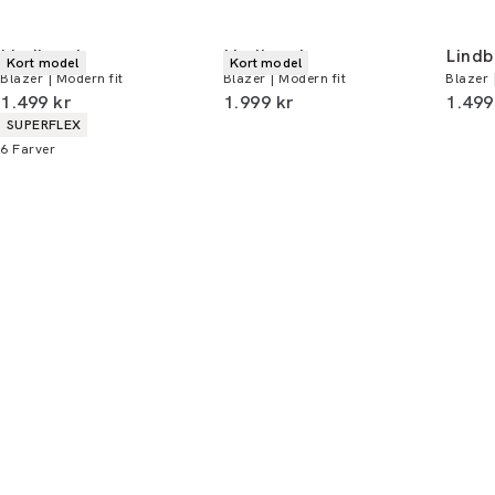
Din bonus kan bruges allerede næste gang du
handler - og gælder både i butik og online.
Lindbergh
Lindbergh
Lindb
Kort model
Kort model
Blazer | Modern fit
Blazer | Modern fit
Blazer |
Du kan indløse din bonus 365 dage om året i
I alt (inkl. rabat)
I alt (inkl. rabat)
I alt 
1.499 kr
1.999 kr
1.499
alle butikker og online.
Produkt egenskaber
SUPERFLEX
6
Farver
Bliv medlem
* Rabatten gælder alle ikke-nedsatte varer.