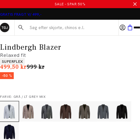
SALE - SPAR 50%
GRATIS FRAGT V/ 499,-
Søg her...
Lindbergh Blazer
Relaxed fit
Produkt egenskaber
SUPERFLEX
I alt (uden rabat)
499,50 kr
999 kr
-50 %
FARVE: GRÅ / LT GREY MIX