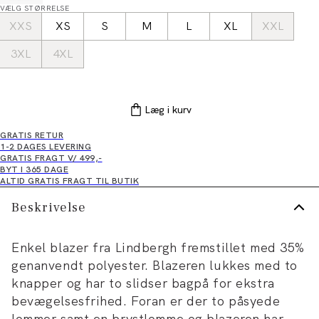
VÆLG STØRRELSE
XXS
XS
S
M
L
XL
XXL
3XL
4XL
Læg i kurv
GRATIS RETUR
1-2 DAGES LEVERING
GRATIS FRAGT V/ 499,-
BYT I 365 DAGE
ALTID GRATIS FRAGT TIL BUTIK
Beskrivelse
Enkel blazer fra Lindbergh fremstillet med 35%
genanvendt polyester. Blazeren lukkes med to
knapper og har to slidser bagpå for ekstra
bevægelsesfrihed. Foran er der to påsyede
lommer samt en brystlomme og blazeren har