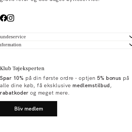
undeservice
ndeservice - Hjælpecenter
nformation
m Tøjeksperten
ontakt
tikker
turportal
Klub Tøjeksperten
spiration og artikler
rtryd dit køb
Spar 10%
på din første ordre - optjen
5% bonus
på
ørrelsesguide
avekort
alle dine køb, få eksklusive
medlemstilbud
,
b og karriere
turnering
rabatkoder
og meget mere.
okumentation
Bliv medlem