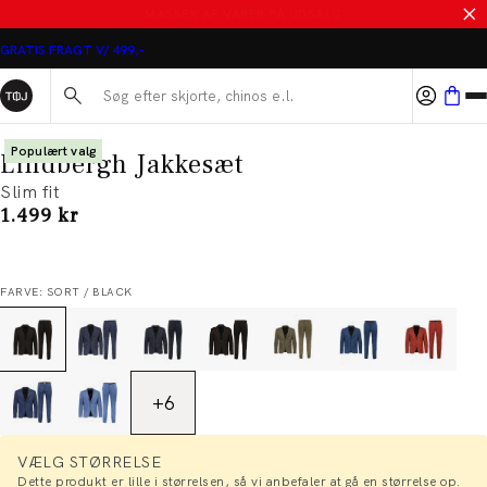
MASSER AF VARER PÅ UDSALG
GRATIS FRAGT V/ 499,-
Søg her...
Populært valg
Lindbergh Jakkesæt
Slim fit
I alt (inkl. rabat)
1.499 kr
FARVE: SORT / BLACK
+
6
VÆLG STØRRELSE
Dette produkt er lille i størrelsen, så vi anbefaler at gå en størrelse op.