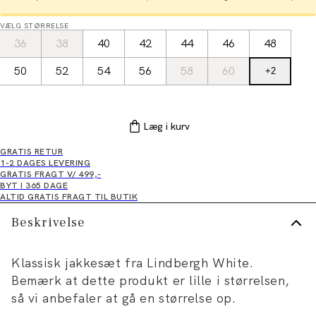
VÆLG STØRRELSE
36
38
40
42
44
46
48
50
52
54
56
58
60
+
2
Læg i kurv
GRATIS RETUR
1-2 DAGES LEVERING
GRATIS FRAGT V/ 499,-
BYT I 365 DAGE
ALTID GRATIS FRAGT TIL BUTIK
Beskrivelse
Klassisk jakkesæt fra Lindbergh White.
Bemærk at dette produkt er lille i størrelsen,
så vi anbefaler at gå en størrelse op.