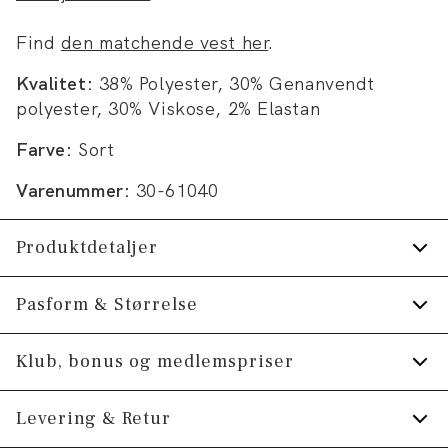
Find
den matchende vest her
.
Kvalitet:
38% Polyester, 30% Genanvendt
polyester, 30% Viskose, 2% Elastan
Farve:
Sort
Varenummer:
30-61040
Produktdetaljer
Jakken har dobbeltslids.
Pasform & Størrelse
Pressefolder.
Fit:
Slim fit
Klub, bonus og medlemspriser
Bukserne har gylp med lynlås.
Produktet er lille i størrelsen, så vi anbefaler at
Fremstillet med stretch for ekstra komfort.
Tilmeld dig Klub Tøjeksperten helt gratis.
Levering & Retur
gå en størrelse op., Tætsiddende pasform, der
Helforet, hvilket giver en smidig jakke med