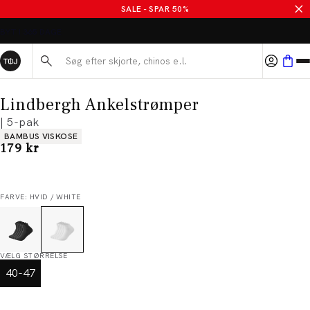
SALE - SPAR 50%
Søg her...
Lindbergh Ankelstrømper
| 5-pak
Produkt egenskaber
BAMBUS VISKOSE
I alt (inkl. rabat)
179 kr
FARVE: HVID / WHITE
VÆLG STØRRELSE
40-47