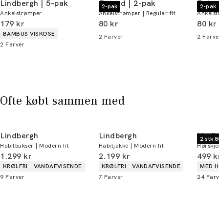
Lindbergh | 5-pak
Egtved | 2-pak
Egtve
2-pak
2-pak
Ankelstrømper
Ankelstrømper | Regular fit
Ankelst
Du kan indløse din bonus 365 dage om året i
I alt (inkl. rabat)
I alt (inkl. rabat)
I alt 
179 kr
80 kr
80 kr
alle butikker og online.
Produkt egenskaber
BAMBUS VISKOSE
2
Farver
2
Farve
2
Farver
Bliv medlem
* Rabatten gælder alle ikke-nedsatte varer.
Ofte købt sammen med
Lindbergh
Lindbergh
Lindb
2 stk 8
Habitbukser | Modern fit
Habitjakke | Modern fit
Hørskjor
I alt (inkl. rabat)
I alt (inkl. rabat)
I alt 
1.299 kr
2.199 kr
499 k
Produkt egenskaber
Produkt egenskaber
Produ
KRØLFRI
VANDAFVISENDE
KRØLFRI
VANDAFVISENDE
MED 
9
Farver
7
Farver
24
Farv