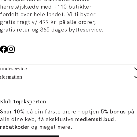
herretøjskæde med +110 butikker
fordelt over hele landet. Vi tilbyder
gratis fragt v/ 499 kr. på alle ordrer,
gratis retur og 365 dages bytteservice.
undeservice
ndeservice - Hjælpecenter
nformation
m Tøjeksperten
ontakt
tikker
turportal
Klub Tøjeksperten
spiration og artikler
rtryd dit køb
Spar 10%
på din første ordre - optjen
5% bonus
på
ørrelsesguide
avekort
alle dine køb, få eksklusive
medlemstilbud
,
b og karriere
turnering
rabatkoder
og meget mere.
okumentation