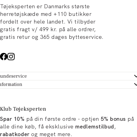
Tøjeksperten er Danmarks største
herretøjskæde med +110 butikker
fordelt over hele landet. Vi tilbyder
gratis fragt v/ 499 kr. på alle ordrer,
gratis retur og 365 dages bytteservice.
undeservice
ndeservice - Hjælpecenter
nformation
m Tøjeksperten
ontakt
tikker
turportal
Klub Tøjeksperten
spiration og artikler
rtryd dit køb
Spar 10%
på din første ordre - optjen
5% bonus
på
ørrelsesguide
avekort
alle dine køb, få eksklusive
medlemstilbud
,
b og karriere
turnering
rabatkoder
og meget mere.