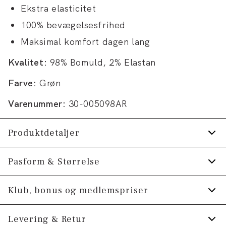
Ekstra elasticitet
100% bevægelsesfrihed
Maksimal komfort dagen lang
Kvalitet:
98% Bomuld, 2% Elastan
Farve:
Grøn
Varenummer:
30-005098AR
Produktdetaljer
Bukserne har gylp med lynlås.
Pasform & Størrelse
Der er to lommer, samt en møntlomme, foran
Fit:
Relaxed loose fit
Klub, bonus og medlemspriser
og to baglommer bagpå.
Lavet med Superflex, der giver ekstra
Rummelig pasform, der bliver en smule
Tilmeld dig Klub Tøjeksperten helt gratis.
Levering & Retur
elasticitet og komfort.
strammere over lår og ned ad benet