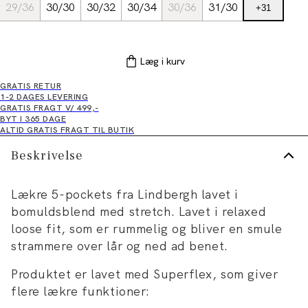
29/36
30/30
30/32
30/34
30/36
31/30
+
31
Læg i kurv
GRATIS RETUR
1-2 DAGES LEVERING
GRATIS FRAGT V/ 499,-
BYT I 365 DAGE
ALTID GRATIS FRAGT TIL BUTIK
Beskrivelse
Lækre 5-pockets fra Lindbergh lavet i
bomuldsblend med stretch. Lavet i relaxed
loose fit, som er rummelig og bliver en smule
strammere over lår og ned ad benet.
Produktet er lavet med Superflex, som giver
flere lækre funktioner: