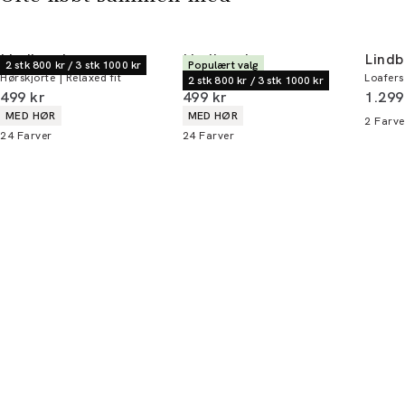
Lindbergh
Lindbergh
Lindb
2 stk 800 kr / 3 stk 1000 kr
Populært valg
Hørskjorte | Relaxed fit
Hørskjorte | Relaxed fit
Loafers
2 stk 800 kr / 3 stk 1000 kr
I alt (inkl. rabat)
I alt (inkl. rabat)
I alt 
499 kr
499 kr
1.299
Produkt egenskaber
Produkt egenskaber
MED HØR
MED HØR
2
Farve
24
Farver
24
Farver