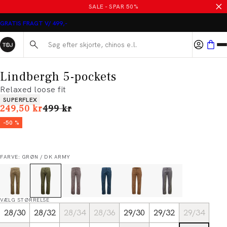
SALE - SPAR 50%
GRATIS FRAGT V/ 499,-
Søg her...
Lindbergh 5-pockets
Relaxed loose fit
Produkt egenskaber
SUPERFLEX
I alt (uden rabat)
249,50 kr
499 kr
-50 %
FARVE: GRØN / DK ARMY
VÆLG STØRRELSE
28/30
28/32
28/34
28/36
29/30
29/32
29/34