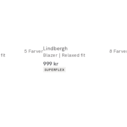
Lindbergh
5
Farver
8
Farve
fit
Blazer | Relaxed fit
I alt (inkl. rabat)
999 kr
Produkt egenskaber
SUPERFLEX