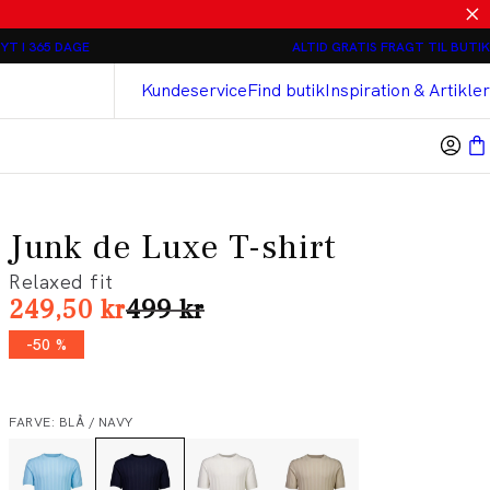
Relaxed loose fit Chinos - 2 stk 800 kr
YT I 365 DAGE
ALTID GRATIS FRAGT TIL BUTIK
Bison
Cashmere Touch Bukser
Kundeservice
Find butik
Inspiration & Artikler
Junk de Luxe T-shirt
Relaxed fit
I alt (uden rabat)
249,50 kr
499 kr
-50 %
FARVE: BLÅ / NAVY