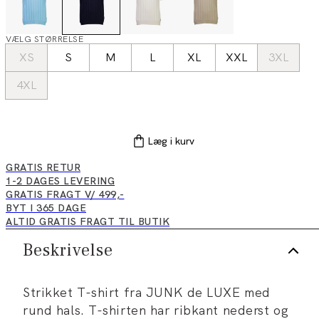
VÆLG STØRRELSE
XS
S
M
L
XL
XXL
3XL
4XL
Læg i kurv
GRATIS RETUR
1-2 DAGES LEVERING
GRATIS FRAGT V/ 499,-
BYT I 365 DAGE
ALTID GRATIS FRAGT TIL BUTIK
Beskrivelse
Strikket T-shirt fra JUNK de LUXE med
rund hals. T-shirten har ribkant nederst og