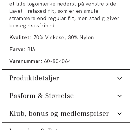
et lille logomærke nederst på venstre side.
Lavet i relaxed fit, som er en smule
strammere end regular fit, men stadig giver
bevægelsesfrihed.
Kvalitet:
70% Viskose, 30% Nylon
Farve:
Blå
Varenummer:
60-804064
Produktdetaljer
Pasform & Størrelse
Ribkant nederst.
Logomærke nederst på venstre side.
Klub, bonus og medlemspriser
Fit:
Relaxed fit
T-shirten har rund hals.
Produktnr.: 60-804064
Tæt pasform, der sidder til uden at være