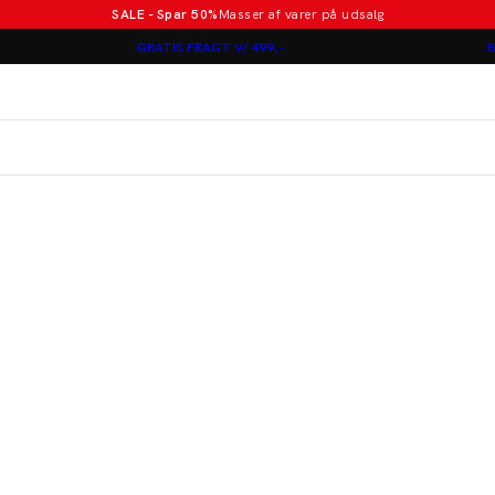
SALE - Spar 50%
Masser af varer på udsalg
Poloer i nye farver
GRATIS FRAGT V/ 499,-
B
Lindbergh
Jakkesæt fra 1499 kr.
er