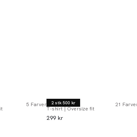
Lindbergh
2 stk 500 kr
5
Farver
21
Farve
it
T-shirt | Oversize fit
I alt (inkl. rabat)
299 kr