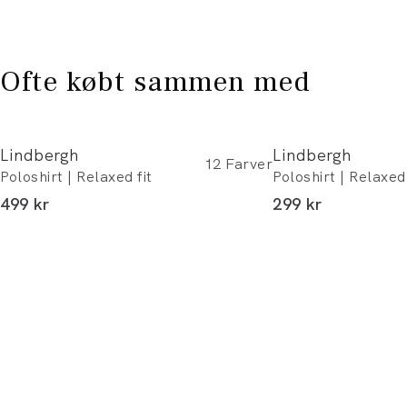
Ofte købt sammen med
Lindbergh
Lindbergh
12
Farver
Poloshirt | Relaxed fit
Poloshirt | Relaxed 
I alt (inkl. rabat)
I alt (inkl. rabat)
499 kr
299 kr