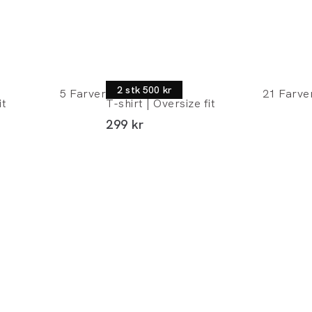
Lindbergh
2 stk 500 kr
5
Farver
21
Farve
it
T-shirt | Oversize fit
I alt (inkl. rabat)
299 kr