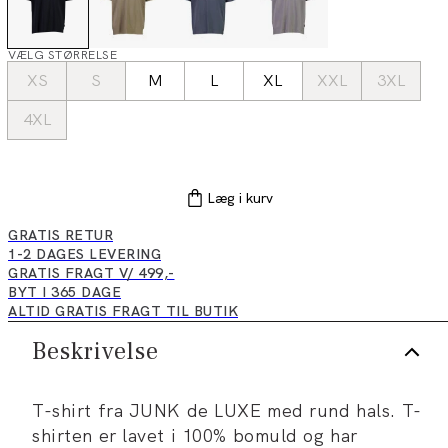
VÆLG STØRRELSE
XS
S
M
L
XL
XXL
3XL
4XL
Læg i kurv
GRATIS RETUR
1-2 DAGES LEVERING
GRATIS FRAGT V/ 499,-
BYT I 365 DAGE
ALTID GRATIS FRAGT TIL BUTIK
Beskrivelse
T-shirt fra JUNK de LUXE med rund hals. T-
shirten er lavet i 100% bomuld og har