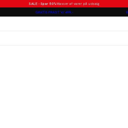
SALE - Spar 50%
Masser af varer på udsalg
Poloer i nye farver
GRATIS FRAGT V/ 499,-
B
Lindbergh
Jakkesæt fra 1499 kr.
er