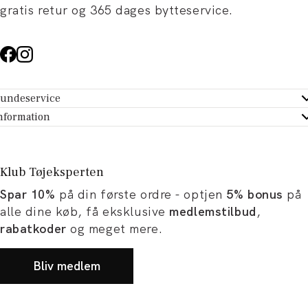
gratis retur og 365 dages bytteservice.
undeservice
ndeservice - Hjælpecenter
nformation
m Tøjeksperten
ontakt
tikker
turportal
Klub Tøjeksperten
spiration og artikler
rtryd dit køb
Spar 10%
på din første ordre - optjen
5% bonus
på
ørrelsesguide
avekort
alle dine køb, få eksklusive
medlemstilbud
,
b og karriere
turnering
rabatkoder
og meget mere.
okumentation
Bliv medlem