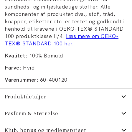
sundheds- og miljøskadelige stoffer. Alle
komponenter af produktet dvs., stof, tråd,
knapper, etiketter etc. er testet og godkendt i
henhold til kravene i OEKO-TEX® STANDARD
100 produktklasse II/4.
Læs mere om OEKO-
TEX® STANDARD 100 her
.
Kvalitet:
100% Bomuld
Farve:
Hvid
Varenummer:
60-400120
Produktdetaljer
Fremstillet i 100% bomuld.
Pasform & Størrelse
Logomærke nederst på venstre side.
Fit:
Oversize fit
Klub, bonus og medlemspriser