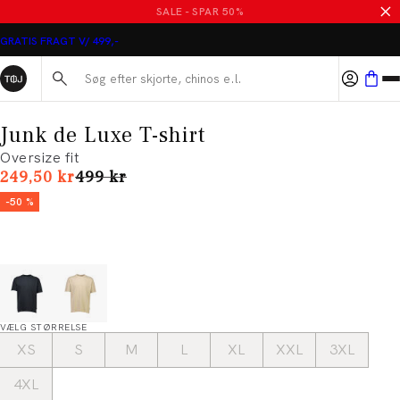
SALE - SPAR 50%
GRATIS FRAGT V/ 499,-
Søg her...
Junk de Luxe T-shirt
Oversize fit
I alt (uden rabat)
249,50 kr
499 kr
-50 %
VÆLG STØRRELSE
XS
S
M
L
XL
XXL
3XL
4XL