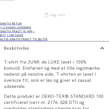
Læg i kurv
GRATIS RETUR
1-2 DAGES LEVERING
GRATIS FRAGT V/ 499,-
BYT I 365 DAGE
ALTID GRATIS FRAGT TIL BUTIK
Beskrivelse
T-shirt fra JUNK de LUXE lavet i 100%
bomuld. Ensfarvet og med et lille logomærke
nederst på venstre side. T-shirten er lavet i
oversize fit, som er løs og giver et casual
udseende.
Dette produkt er OEKO-TEX® STANDARD 100
certificeret (cert.nr. 2176-328 DTI) og
overholder standardens strenge krav for