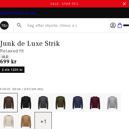
SALE - SPAR 50%
GRATIS FRAGT V/ 499,-
Søg her...
Junk de Luxe Strik
Relaxed fit
Produkt egenskaber
ULD
I alt (inkl. rabat)
699 kr
2 stk 1200 kr
FARVE: BRUN / BROWN MEL
+
1