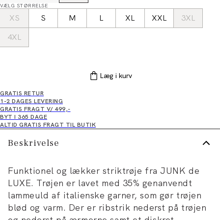
VÆLG STØRRELSE
XS
S
M
L
XL
XXL
3XL
4XL
Læg i kurv
GRATIS RETUR
1-2 DAGES LEVERING
GRATIS FRAGT V/ 499,-
BYT I 365 DAGE
ALTID GRATIS FRAGT TIL BUTIK
Beskrivelse
Funktionel og lækker striktrøje fra JUNK de
LUXE. Trøjen er lavet med 35% genanvendt
lammeuld af italienske garner, som gør trøjen
blød og varm. Der er ribstrik nederst på trøjen
og nederst på ærmerne samt et diskret