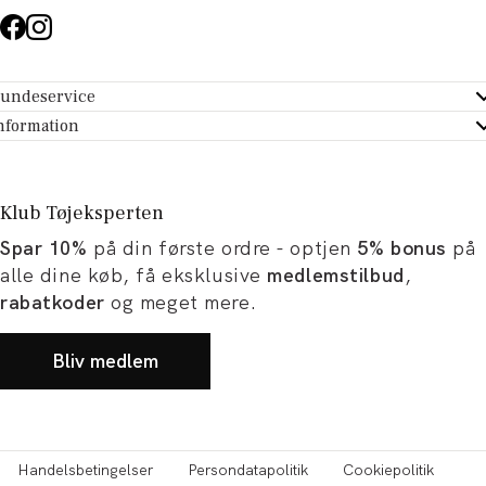
undeservice
ndeservice - Hjælpecenter
nformation
m Tøjeksperten
ontakt
tikker
turportal
Klub Tøjeksperten
spiration og artikler
rtryd dit køb
Spar 10%
på din første ordre - optjen
5% bonus
på
ørrelsesguide
avekort
alle dine køb, få eksklusive
medlemstilbud
,
b og karriere
turnering
rabatkoder
og meget mere.
okumentation
Bliv medlem
Handelsbetingelser
Persondatapolitik
Cookiepolitik