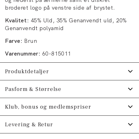
broderet logo på venstre side af brystet.
Kvalitet:
45% Uld, 35% Genanvendt uld, 20%
Genanvendt polyamid
Farve:
Brun
Varenummer:
60-815011
Produktdetaljer
Fremstillet i blend med merinould.
Pasform & Størrelse
Broderet logo på venstre bryst.
Fit:
Relaxed fit
Klub, bonus og medlemspriser
Fremstillet med genanvendt materiale.
Tæt pasform, der sidder til uden at være stram
Trøjen har ribstrik nederst på ærmerne, på
Tilmeld dig Klub Tøjeksperten helt gratis.
Levering & Retur
trøjens nederste kant samt på kraven.
Model:
Modellen er 191 centimeter høj, og har
Trøjen har rund hals.