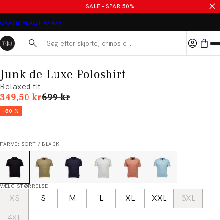
SALE - SPAR 50%
GRATIS FRAGT V/ 499,-
Søg her...
Junk de Luxe Poloshirt
Relaxed fit
I alt (uden rabat)
349,50 kr
699 kr
-50 %
FARVE: SORT / BLACK
VÆLG STØRRELSE
XS
S
M
L
XL
XXL
3XL
4XL