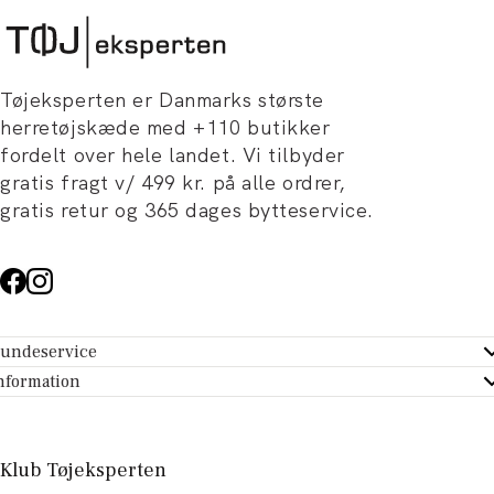
Tøjeksperten er Danmarks største
herretøjskæde med +110 butikker
fordelt over hele landet. Vi tilbyder
gratis fragt v/ 499 kr. på alle ordrer,
gratis retur og 365 dages bytteservice.
undeservice
ndeservice - Hjælpecenter
nformation
m Tøjeksperten
ontakt
tikker
turportal
Klub Tøjeksperten
spiration og artikler
rtryd dit køb