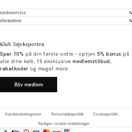
undeservice
ndeservice - Hjælpecenter
nformation
m Tøjeksperten
ontakt
tikker
turportal
Klub Tøjeksperten
spiration og artikler
rtryd dit køb
Spar 10%
på din første ordre - optjen
5% bonus
på
ørrelsesguide
avekort
alle dine køb, få eksklusive
medlemstilbud
,
b og karriere
turnering
rabatkoder
og meget mere.
okumentation
Bliv medlem
Handelsbetingelser
Persondatapolitik
Cookiepolitik
Rediger cookie-indstillinger