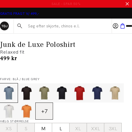
MASSER AF VARER PÅ UDSALG
GRATIS FRAGT V/ 499,-
Søg her...
Junk de Luxe Poloshirt
Relaxed fit
I alt (inkl. rabat)
499 kr
FARVE: BLÅ / BLUE GREY
+
7
VÆLG STØRRELSE
XS
S
M
L
XL
XXL
3XL