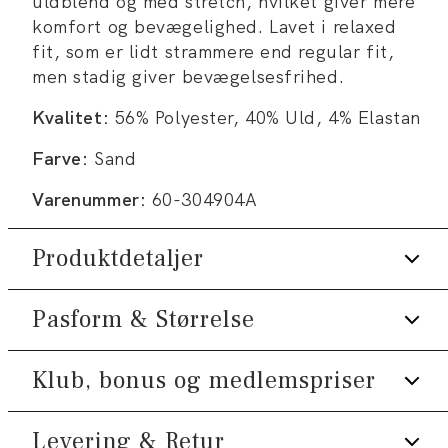
uldblend og med stretch, hvilket giver mere
komfort og bevægelighed. Lavet i relaxed
fit, som er lidt strammere end regular fit,
men stadig giver bevægelsesfrihed.
Kvalitet:
56% Polyester, 40% Uld, 4% Elastan
Farve:
Sand
Varenummer:
60-304904A
Produktdetaljer
Pasform & Størrelse
Manchetten lukkes med to knapper.
Fremstillet i uldblend.
Klub, bonus og medlemspriser
Fit:
Relaxed fit
Med stretch for ekstra komfort.
Lukkes med lynlås.
Tæt pasform, der sidder til uden at være
Levering & Retur
Tilmeld dig Klub Tøjeksperten helt gratis.
stram