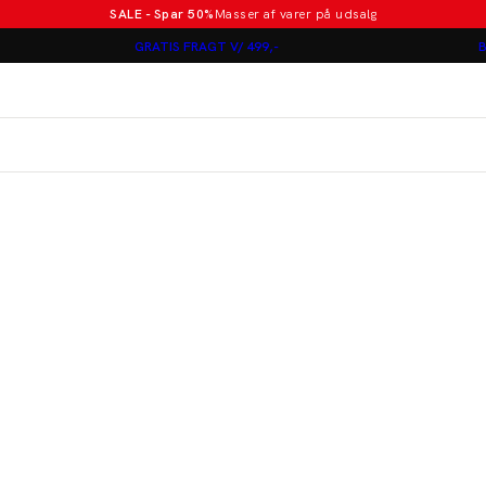
SALE - Spar 50%
Masser af varer på udsalg
Poloer i nye farver
GRATIS FRAGT V/ 499,-
B
Lindbergh
Jakkesæt fra 1499 kr.
er