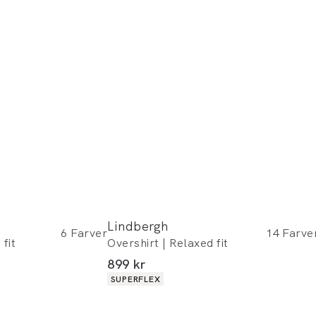
Lindbergh
6
Farver
14
Farve
fit
Overshirt | Relaxed fit
I alt (inkl. rabat)
899 kr
Produkt egenskaber
SUPERFLEX