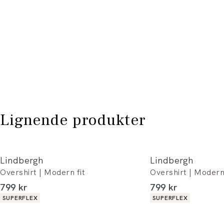
Lignende produkter
Lindbergh
Lindbergh
Overshirt | Modern fit
Overshirt | Modern 
I alt (inkl. rabat)
I alt (inkl. rabat)
799 kr
799 kr
Produkt egenskaber
Produkt egenskaber
SUPERFLEX
SUPERFLEX