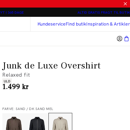
Relaxed loose fit Chinos - 2 stk 800 kr
YT I 365 DAGE
ALTID GRATIS FRAGT TIL BUTIK
Bison
Cashmere Touch Bukser
Kundeservice
Find butik
Inspiration & Artikler
Junk de Luxe Overshirt
Relaxed fit
Produkt egenskaber
ULD
I alt (inkl. rabat)
1.499 kr
FARVE: SAND / DK SAND MEL