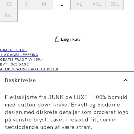
XS
S
M
L
XL
XXL
3XL
4XL
Læg i kurv
GRATIS RETUR
1-2 DAGES LEVERING
GRATIS FRAGT V/ 499,-
BYT I 365 DAGE
ALTID GRATIS FRAGT TIL BUTIK
Beskrivelse
Fløjlsskjorte fra JUNK de LUXE i 100% bomuld
med button-down krave. Enkelt og moderne
design med diskrete detaljer som broderet logo
på venstre bryst. Lavet i relaxed fit, som er
tætsiddende uden at være stram.