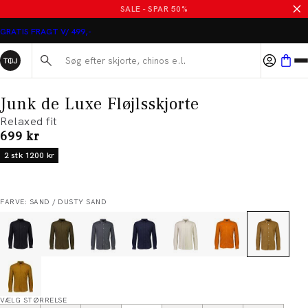
SALE - SPAR 50%
GRATIS FRAGT V/ 499,-
Søg her...
Junk de Luxe Fløjlsskjorte
Relaxed fit
I alt (inkl. rabat)
699 kr
2 stk 1200 kr
FARVE: SAND / DUSTY SAND
VÆLG STØRRELSE