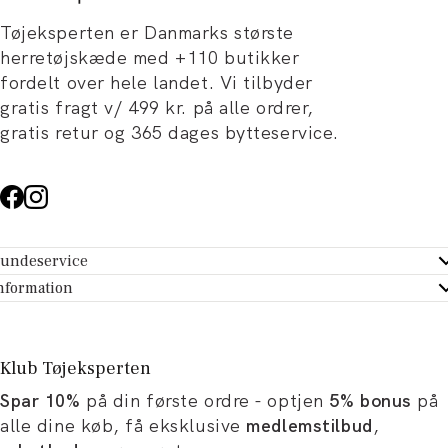
Tøjeksperten er Danmarks største
herretøjskæde med +110 butikker
fordelt over hele landet. Vi tilbyder
gratis fragt v/ 499 kr. på alle ordrer,
gratis retur og 365 dages bytteservice.
undeservice
ndeservice - Hjælpecenter
nformation
m Tøjeksperten
ontakt
tikker
turportal
Klub Tøjeksperten
spiration og artikler
rtryd dit køb
Spar 10%
på din første ordre - optjen
5% bonus
på
ørrelsesguide
avekort
alle dine køb, få eksklusive
medlemstilbud
,
b og karriere
turnering