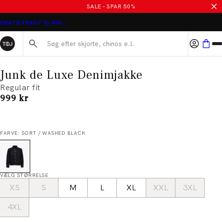
SALE - SPAR 50%
GRATIS FRAGT V/ 499,-
Søg her...
Junk de Luxe Denimjakke
Regular fit
I alt (inkl. rabat)
999 kr
FARVE: SORT / WASHED BLACK
VÆLG STØRRELSE
XS
S
M
L
XL
XXL
3XL
4XL