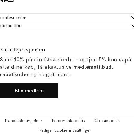
undeservice
ndeservice - Hjælpecenter
nformation
m Tøjeksperten
ontakt
tikker
turportal
Klub Tøjeksperten
spiration og artikler
rtryd dit køb
Spar 10%
på din første ordre - optjen
5% bonus
på
ørrelsesguide
avekort
alle dine køb, få eksklusive
medlemstilbud
,
b og karriere
turnering
rabatkoder
og meget mere.
okumentation
Bliv medlem
Handelsbetingelser
Persondatapolitik
Cookiepolitik
Rediger cookie-indstillinger