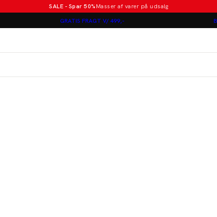
SALE - Spar 50%
Masser af varer på udsalg
Poloer i nye farver
GRATIS FRAGT V/ 499,-
B
Lindbergh
Jakkesæt fra 1499 kr.
er