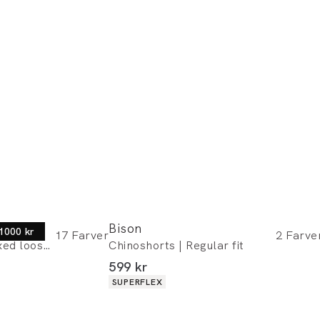
Bison
 1000 kr
17
Farver
2
Farve
Chinoshorts | Relaxed loose fit
Chinoshorts | Regular fit
I alt (inkl. rabat)
599 kr
Produkt egenskaber
SUPERFLEX