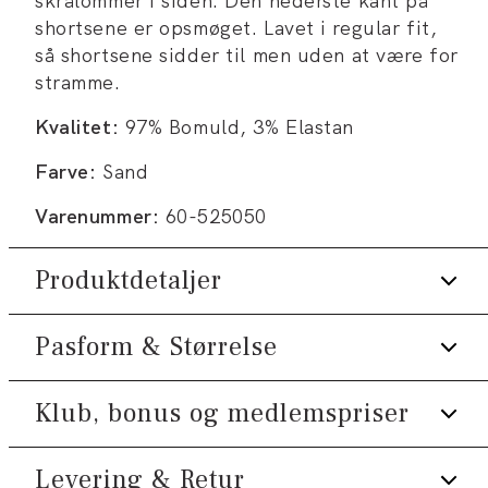
skrålommer i siden. Den nederste kant på
shortsene er opsmøget. Lavet i regular fit,
så shortsene sidder til men uden at være for
stramme.
Kvalitet:
97% Bomuld, 3% Elastan
Farve:
Sand
Varenummer:
60-525050
Produktdetaljer
Pasform & Størrelse
Der er to skrålommer på siden.
Shortsene er foldet op forneden.
Klub, bonus og medlemspriser
Fit:
Relaxed fit
Fremstillet i bomuldsblend med stretch
for ekstra komfort.
Almindelig pasform ved hofterne og lidt
Levering & Retur
Tilmeld dig Klub Tøjeksperten helt gratis.
Der er to paspolerede baglommer.
løsere over lårene